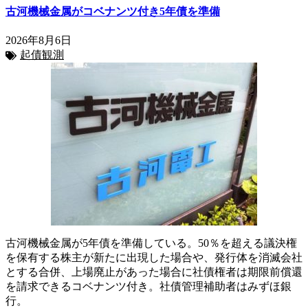
古河機械金属がコベナンツ付き5年債を準備
2026年8月6日
起債観測
古河機械金属が5年債を準備している。50％を超える議決権
を保有する株主が新たに出現した場合や、発行体を消滅会社
とする合併、上場廃止があった場合に社債権者は期限前償還
を請求できるコベナンツ付き。社債管理補助者はみずほ銀
行。