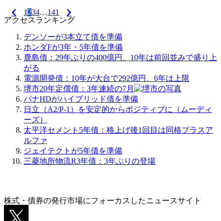
1
2
3
4
…
141
アクセスランキング
デンソーが3本立て債を準備
ホンダFが3年・5年債を準備
鹿島債：29年ぶりの400億円、10年は前回並みで盛り上
がる
電源開発債：10年が大台で292億円、6年は上限
堺市20年定償債：3年連続の7月
パナHDがハイブリッド債を準備
日立（A2/P-1）を安定的からポジティブに（ムーディ
ーズ）
太平洋セメント5年債：格上げ後1回目は同格プラスア
ルファ
ジェイテクトが5年債を準備
三菱地所物流R3年債：3年ぶりの登場
株式・債券の発行市場にフォーカスしたニュースサイト