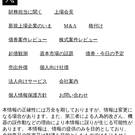
財務担当に聞く
上場会見
新規上場企業のいま
M＆A
格付け
債券案件レビュー
株式案件レビュー
起債観測
資本市場の話題
債券・今日の予定
売出外債
個人向け社債
法人向けサービス
会社案内
個人情報保護方針
お問い合わせ
本情報の正確性には万全を期しておりますが、情報は変更に
なる場合があります。また、第三者による人為的改ざん、機
器の誤作動などの理由により本情報に誤りが生じる可能性が
あります。 本情報は、情報の提供のみを目的としており、