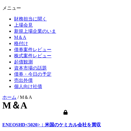
メニュー
財務担当に聞く
上場会見
新規上場企業のいま
M＆A
格付け
債券案件レビュー
株式案件レビュー
起債観測
資本市場の話題
債券・今日の予定
売出外債
個人向け社債
ホーム
/
M＆A
M＆A
ENEOSHD<5020>：米国のケミカル会社を買収