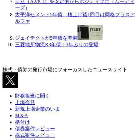
日立（A2/P-1）を安定的からポジティブに（ムーディ
ーズ）
太平洋セメント5年債：格上げ後1回目は同格プラスア
ルファ
ジェイテクトが5年債を準備
三菱地所物流R3年債：3年ぶりの登場
株式・債券の発行市場にフォーカスしたニュースサイト
財務担当に聞く
上場会見
新規上場企業のいま
M＆A
格付け
債券案件レビュー
株式案件レビュー