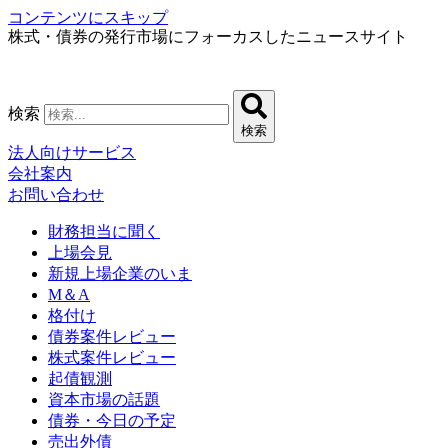
コンテンツにスキップ
株式・債券の発行市場にフォーカスしたニュースサイト
検索
検索
法人向けサービス
会社案内
お問い合わせ
財務担当に聞く
上場会見
新規上場企業のいま
M＆A
格付け
債券案件レビュー
株式案件レビュー
起債観測
資本市場の話題
債券・今日の予定
売出外債