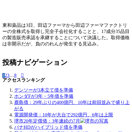
東和薬品は3日、田辺ファーマから田辺ファーマファクトリ
ーの全株式を取得し完全子会社化することと、17成分35品目
の製造販売承認を承継することについて決議した。取得価格
は非開示だが、負ののれんが発生する見込み。
投稿ナビゲーション
1
2
3
…
8
アクセスランキング
デンソーが3本立て債を準備
ホンダFが3年・5年債を準備
鹿島債：29年ぶりの400億円、10年は前回並みで盛り上
がる
電源開発債：10年が大台で292億円、6年は上限
堺市20年定償債：3年連続の7月
パナHDがハイブリッド債を準備