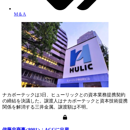
M＆A
ナカボーテックは3日、ヒューリックとの資本業務提携契約
の締結を決議した。譲渡人はナカボーテックと資本技術提携
関係を解消する三井金属。譲渡額は不明。
伊藤忠商事<8001>：ACGに出資