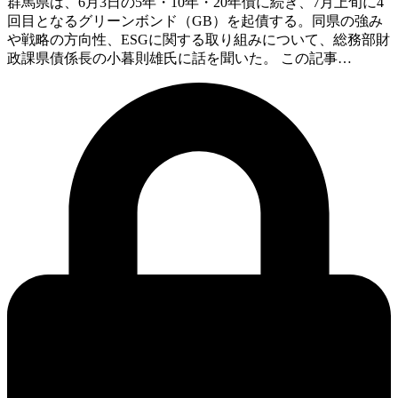
群馬県は、6月3日の5年・10年・20年債に続き、7月上旬に4
回目となるグリーンボンド（GB）を起債する。同県の強み
や戦略の方向性、ESGに関する取り組みについて、総務部財
政課県債係長の小暮則雄氏に話を聞いた。 この記事…