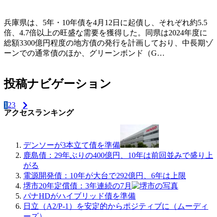
兵庫県は、5年・10年債を4月12日に起債し、それぞれ約5.5
倍、4.7倍以上の旺盛な需要を獲得した。同県は2024年度に
総額3300億円程度の地方債の発行を計画しており、中長期ゾ
ーンでの通常債のほか、グリーンボンド（G…
投稿ナビゲーション
1
2
3
アクセスランキング
デンソーが3本立て債を準備
鹿島債：29年ぶりの400億円、10年は前回並みで盛り上
がる
電源開発債：10年が大台で292億円、6年は上限
堺市20年定償債：3年連続の7月
パナHDがハイブリッド債を準備
日立（A2/P-1）を安定的からポジティブに（ムーディ
ーズ）