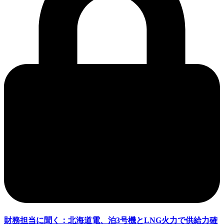
財務担当に聞く：北海道電、泊3号機とLNG火力で供給力確