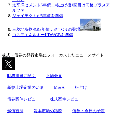
太平洋セメント5年債：格上げ後1回目は同格プラスア
ルファ
ジェイテクトが5年債を準備
三菱地所物流R3年債：3年ぶりの登場
コスモエネルギーHDがGBを準備
株式・債券の発行市場にフォーカスしたニュースサイト
財務担当に聞く
上場会見
新規上場企業のいま
M＆A
格付け
債券案件レビュー
株式案件レビュー
起債観測
資本市場の話題
債券・今日の予定