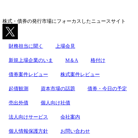
株式・債券の発行市場にフォーカスしたニュースサイト
財務担当に聞く
上場会見
新規上場企業のいま
M＆A
格付け
債券案件レビュー
株式案件レビュー
起債観測
資本市場の話題
債券・今日の予定
売出外債
個人向け社債
法人向けサービス
会社案内
個人情報保護方針
お問い合わせ