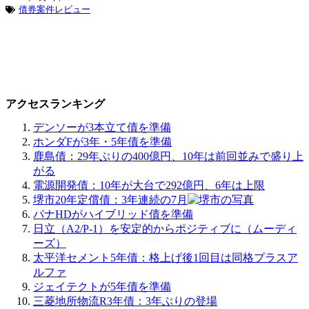
債券案件レビュー
アクセスランキング
デンソーが3本立て債を準備
ホンダFが3年・5年債を準備
鹿島債：29年ぶりの400億円、10年は前回並みで盛り上
がる
電源開発債：10年が大台で292億円、6年は上限
堺市20年定償債：3年連続の7月
パナHDがハイブリッド債を準備
日立（A2/P-1）を安定的からポジティブに（ムーディ
ーズ）
太平洋セメント5年債：格上げ後1回目は同格プラスア
ルファ
ジェイテクトが5年債を準備
三菱地所物流R3年債：3年ぶりの登場