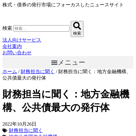
株式・債券の発行市場にフォーカスしたニュースサイト
コ
ン
テ
ン
検索
ツ
検索
に
法人向けサービス
ス
会社案内
キ
お問い合わせ
ッ
メニュー
プ
ホーム
/
財務担当に聞く
/
財務担当に聞く：地方金融機構、
公共債最大の発行体
財務担当に聞く：地方金融機
構、公共債最大の発行体
2022年10月26日
財務担当に聞く