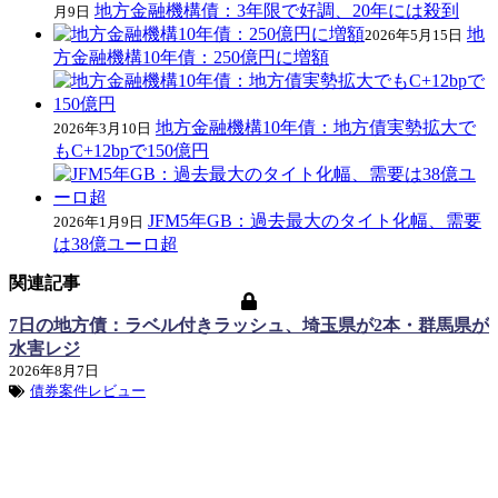
地方金融機構債：3年限で好調、20年には殺到
月9日
地
2026年5月15日
方金融機構10年債：250億円に増額
地方金融機構10年債：地方債実勢拡大で
2026年3月10日
もC+12bpで150億円
JFM5年GB：過去最大のタイト化幅、需要
2026年1月9日
は38億ユーロ超
関連記事
7日の地方債：ラベル付きラッシュ、埼玉県が2本・群馬県が
水害レジ
2026年8月7日
債券案件レビュー