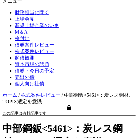
メニュー
財務担当に聞く
上場会見
新規上場企業のいま
M＆A
格付け
債券案件レビュー
株式案件レビュー
起債観測
資本市場の話題
債券・今日の予定
売出外債
個人向け社債
ホーム
/
株式案件レビュー
/
中部鋼鈑<5461>：炭レス鋼材、
TOPIX選定を意識
この記事は有料記事です
中部鋼鈑<5461>：炭レス鋼