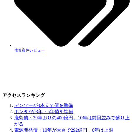
債券案件レビュー
アクセスランキング
デンソーが3本立て債を準備
ホンダFが3年・5年債を準備
鹿島債：29年ぶりの400億円、10年は前回並みで盛り上
がる
電源開発債：10年が大台で292億円、6年は上限