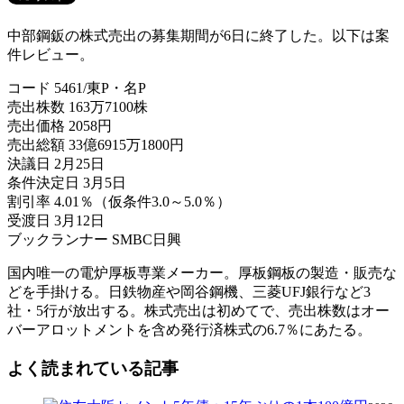
中部鋼鈑の株式売出の募集期間が6日に終了した。以下は案
件レビュー。
コード 5461/東P・名P
売出株数 163万7100株
売出価格 2058円
売出総額 33億6915万1800円
決議日 2月25日
条件決定日 3月5日
割引率 4.01％（仮条件3.0～5.0％）
受渡日 3月12日
ブックランナー SMBC日興
国内唯一の電炉厚板専業メーカー。厚板鋼板の製造・販売な
どを手掛ける。日鉄物産や岡谷鋼機、三菱UFJ銀行など3
社・5行が放出する。株式売出は初めてで、売出株数はオー
バーアロットメントを含め発行済株式の6.7％にあたる。
よく読まれている記事