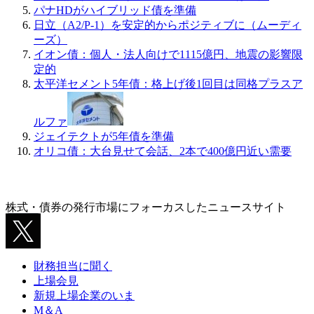
パナHDがハイブリッド債を準備
日立（A2/P-1）を安定的からポジティブに（ムーディ
ーズ）
イオン債：個人・法人向けで1115億円、地震の影響限
定的
太平洋セメント5年債：格上げ後1回目は同格プラスア
ルファ
ジェイテクトが5年債を準備
オリコ債：大台見せて会話、2本で400億円近い需要
株式・債券の発行市場にフォーカスしたニュースサイト
財務担当に聞く
上場会見
新規上場企業のいま
M＆A