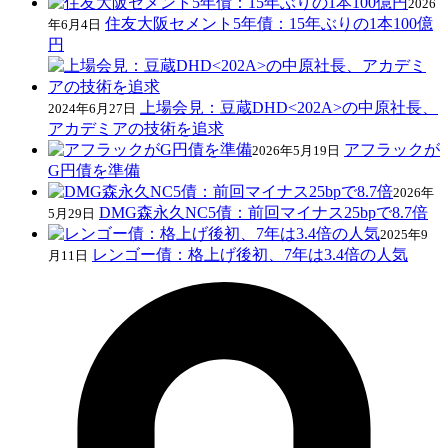
2026
住友大阪セメント5年債：15年ぶりの1本100億
年6月4日
円
上場会見：豆蔵DHD<202A>の中原社長、
2024年6月27日
アカデミアの技術を追求
アフラックが
2026年5月19日
G円債を準備
2026年
DMG森永久NC5債：前回マイナス25bpで8.7倍
5月29日
2025年9
レンゴー債：格上げ後初、7年は3.4倍の人気
月11日