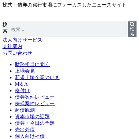
株式・債券の発行市場にフォーカスしたニュースサイト
コ
ン
テ
検
ン
検
索
ツ
索
に
法人向けサービス
ス
会社案内
キ
お問い合わせ
ッ
プ
財務担当に聞く
上場会見
新規上場企業のいま
M＆A
格付け
債券案件レビュー
株式案件レビュー
起債観測
資本市場の話題
債券・今日の予定
売出外債
個人向け社債