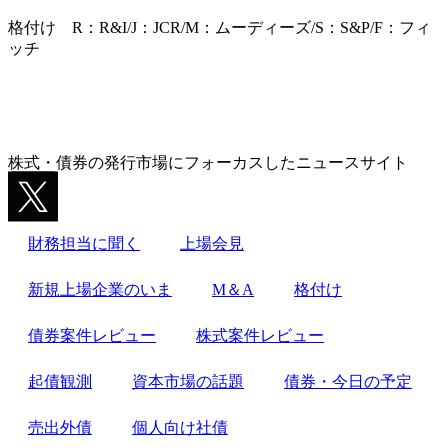
格付け R：R&I/J：JCR/M：ムーディーズ/S：S&P/F：フィ
ッチ
株式・債券の発行市場にフォーカスしたニュースサイト
財務担当に聞く
上場会見
新規上場企業のいま
M＆A
格付け
債券案件レビュー
株式案件レビュー
起債観測
資本市場の話題
債券・今日の予定
売出外債
個人向け社債