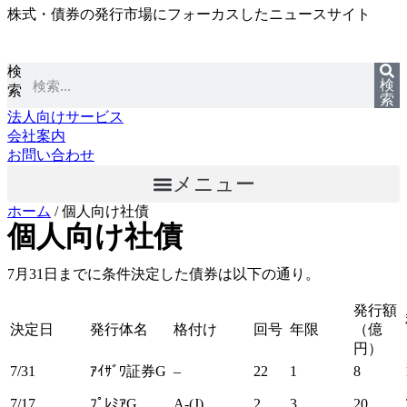
株式・債券の発行市場にフォーカスしたニュースサイト
コ
ン
テ
検
ン
検
索
ツ
索
に
法人向けサービス
ス
会社案内
キ
お問い合わせ
ッ
メニュー
プ
ホーム
/
個人向け社債
個人向け社債
7月31日までに条件決定した債券は以下の通り。
発行額
決定日
発行体名
格付け
回号
年限
（億
円）
7/31
ｱｲｻﾞﾜ証券G
–
22
1
8
7/17
ﾌﾟﾚﾐｱG
A-(J)
2
3
20