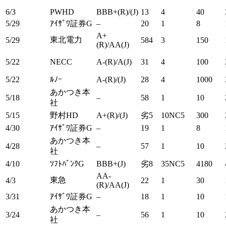
6/3
PWHD
BBB+(R)/(J)
13
4
40
5/29
ｱｲｻﾞﾜ証券G
–
20
1
8
A+
東北電力
5/29
584
3
150
(R)/AA(J)
5/22
NECC
A-(R)/A(J)
31
4
100
5/22
ﾙﾉｰ
A-(R)/(J)
28
4
1000
あかつき本
5/18
–
58
1
10
社
5/15
野村HD
A+(R)/(J)
劣5
10NC5
300
4/30
ｱｲｻﾞﾜ証券G
–
19
1
8
あかつき本
4/28
–
57
1
10
社
4/10
ｿﾌﾄﾊﾞﾝｸG
BBB+(J)
劣8
35NC5
4180
AA-
東急
4/3
22
1
30
(R)/AA(J)
3/31
ｱｲｻﾞﾜ証券G
–
18
1
10
あかつき本
3/24
–
56
1
10
社