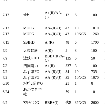
A+(R)/AA-
7/17
ｸﾚｾ
121
5
100
(J)
7/17
MUFG
AA-(R)/(J)
42
10
1010
7/17
MUFG
AA-(R)/(J)
43
10NC5
1260
7/15
SBIHD
A-(R)
48
5
1700
7/9
大東建託
A(R)
2
3
100
BBB+(R)/A-
近鉄GHD
7/9
135
5
50
(J)
7/8
四国電力
A+(R)
337
3
100
7/2
みずほFG
AA-(R)/(J)
34
10
735
7/2
みずほFG
AA-(R)/(J)
35
10NC5
1070
6/30
ｱｲｻﾞﾜ証券G
–
21
1
8
あかつき本
6/24
–
59
1
10
社
劣9
6/5
ｿﾌﾄﾊﾞﾝｸG
BBB+(J)
35NC5
2600