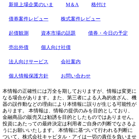
新規上場企業のいま
M＆A
格付け
債券案件レビュー
株式案件レビュー
起債観測
資本市場の話題
債券・今日の予定
売出外債
個人向け社債
法人向けサービス
会社案内
個人情報保護方針
お問い合わせ
本情報の正確性には万全を期しておりますが、情報は変更に
なる場合があります。また、第三者による人為的改ざん、機
器の誤作動などの理由により本情報に誤りが生じる可能性が
あります。 本情報は、情報の提供のみを目的としており、
金融商品の販売又は勧誘を目的としたものではありません。
投資にあたっての最終決定は利用者ご自身の判断でなさるよ
うにお願いいたします。 本情報に基づいて行われる判断に
ついて、株式会社キャピタル・アイは一切の責任を負いませ