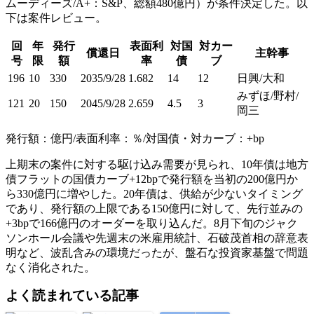
ムーディーズ/A+：S&P、総額480億円）が条件決定した。以
下は案件レビュー。
回
年
発行
表面利
対国
対カー
償還日
主幹事
号
限
額
率
債
ブ
196
10
330
2035/9/28
1.682
14
12
日興/大和
みずほ/野村/
121
20
150
2045/9/28
2.659
4.5
3
岡三
発行額：億円/表面利率：％/対国債・対カーブ：+bp
上期末の案件に対する駆け込み需要が見られ、10年債は地方
債フラットの国債カーブ+12bpで発行額を当初の200億円か
ら330億円に増やした。20年債は、供給が少ないタイミング
であり、発行額の上限である150億円に対して、先行並みの
+3bpで166億円のオーダーを取り込んだ。8月下旬のジャク
ソンホール会議や先週末の米雇用統計、石破茂首相の辞意表
明など、波乱含みの環境だったが、盤石な投資家基盤で問題
なく消化された。
よく読まれている記事