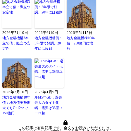
2026年7月10日
2026年6月9日
2026年5月15日
地方金融機構3本
地方金融機構債：
地方金融機構10年
立て債：際立つ安
3年限で好調、20
債：250億円に増
定性
年には殺到
額
2026年3月10日
2026年1月9日
地方金融機構10年
JFM5年GB：過去
債：地方債実勢拡
最大のタイト化
大でもC+12bpで
幅、需要は38億ユ
150億円
ーロ超
この記事は有料記事です。全文をお読みいただくには、