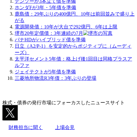
デンソーが3本立て債を準備
ホンダFが3年・5年債を準備
鹿島債：29年ぶりの400億円、10年は前回並みで盛り上
がる
電源開発債：10年が大台で292億円、6年は上限
堺市20年定償債：3年連続の7月
パナHDがハイブリッド債を準備
日立（A2/P-1）を安定的からポジティブに（ムーディ
ーズ）
太平洋セメント5年債：格上げ後1回目は同格プラスア
ルファ
ジェイテクトが5年債を準備
三菱地所物流R3年債：3年ぶりの登場
株式・債券の発行市場にフォーカスしたニュースサイト
財務担当に聞く
上場会見