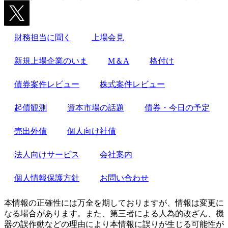
財務担当に聞く
上場会見
新規上場企業のいま
M＆A
格付け
債券案件レビュー
株式案件レビュー
起債観測
資本市場の話題
債券・今日の予定
売出外債
個人向け社債
法人向けサービス
会社案内
個人情報保護方針
お問い合わせ
本情報の正確性には万全を期しておりますが、情報は変更に
なる場合があります。また、第三者による人為的改ざん、機
器の誤作動などの理由により本情報に誤りが生じる可能性が