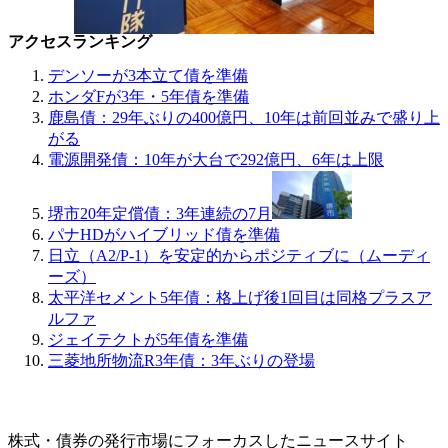
アクセスランキング
デンソーが3本立て債を準備
ホンダFが3年・5年債を準備
鹿島債：29年ぶりの400億円、10年は前回並みで盛り上
がる
電源開発債：10年が大台で292億円、6年は上限
堺市20年定償債：3年連続の7月
パナHDがハイブリッド債を準備
日立（A2/P-1）を安定的からポジティブに（ムーディ
ーズ）
太平洋セメント5年債：格上げ後1回目は同格プラスア
ルファ
ジェイテクトが5年債を準備
三菱地所物流R3年債：3年ぶりの登場
株式・債券の発行市場にフォーカスしたニュースサイト