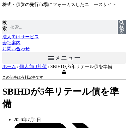
株式・債券の発行市場にフォーカスしたニュースサイト
コ
ン
テ
検
ン
検
索
ツ
索
に
法人向けサービス
ス
会社案内
キ
お問い合わせ
ッ
メニュー
プ
ホーム
/
個人向け社債
/
SBIHDが5年リテール債を準備
この記事は有料記事です
SBIHDが5年リテール債を準
備
2026年7月2日