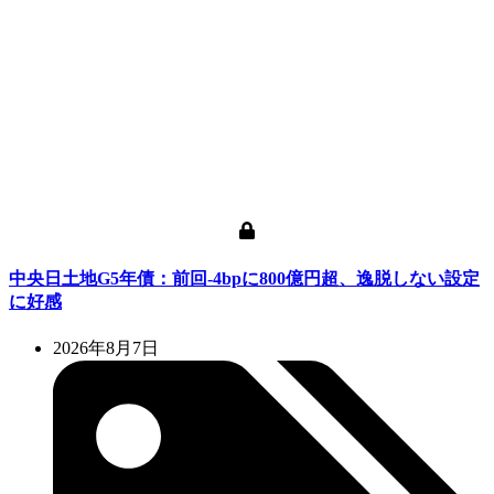
中央日土地G5年債：前回-4bpに800億円超、逸脱しない設定
に好感
2026年8月7日