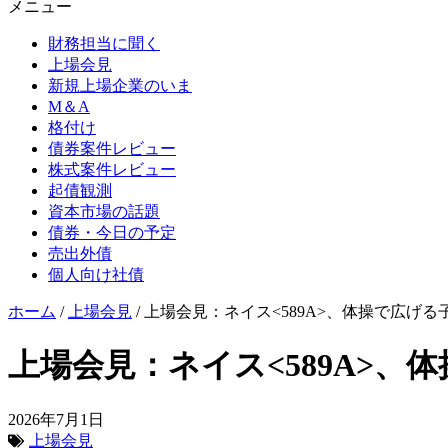
メニュー
財務担当に聞く
上場会見
新規上場企業のいま
M＆A
格付け
債券案件レビュー
株式案件レビュー
起債観測
資本市場の話題
債券・今日の予定
売出外債
個人向け社債
ホーム
/
上場会見
/
上場会見：ネイス<589A>、体操で広げる
上場会見：ネイス<589A>、
2026年7月1日
上場会見