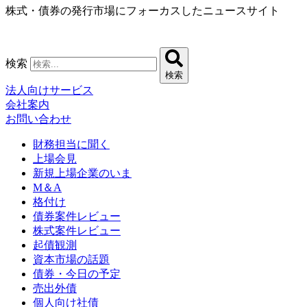
株式・債券の発行市場にフォーカスしたニュースサイト
コ
ン
テ
ン
検索
ツ
検索
に
法人向けサービス
ス
会社案内
キ
お問い合わせ
ッ
プ
財務担当に聞く
上場会見
新規上場企業のいま
M＆A
格付け
債券案件レビュー
株式案件レビュー
起債観測
資本市場の話題
債券・今日の予定
売出外債
個人向け社債