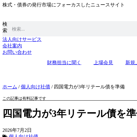
株式・債券の発行市場にフォーカスしたニュースサイト
コ
ン
テ
検
ン
索
ツ
に
法人向けサービス
ス
会社案内
キ
お問い合わせ
ッ
財務担当に聞く
上場会見
新規
プ
ホーム
/
個人向け社債
/
四国電力が3年リテール債を準備
この記事は有料記事です
四国電力が3年リテール債を準
2026年7月2日
個人向け社債