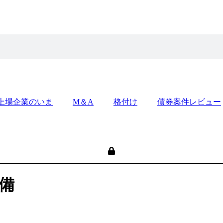
上場企業のいま
M＆A
格付け
債券案件レビュー
備