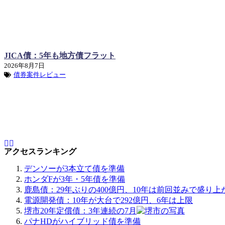
JICA債：5年も地方債フラット
2026年8月7日
債券案件レビュー
アクセスランキング
デンソーが3本立て債を準備
ホンダFが3年・5年債を準備
鹿島債：29年ぶりの400億円、10年は前回並みで盛り上
電源開発債：10年が大台で292億円、6年は上限
堺市20年定償債：3年連続の7月
パナHDがハイブリッド債を準備