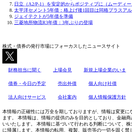
日立（A2/P-1）を安定的からポジティブに（ムーディ
太平洋セメント5年債：格上げ後1回目は同格プラスア
ジェイテクトが5年債を準備
三菱地所物流R3年債：3年ぶりの登場
株式・債券の発行市場にフォーカスしたニュースサイト
財務担当に聞く
上場会見
新規上場企業のいま
債券・今日の予定
売出外債
個人向け社債
法人向けサービス
会社案内
個人情報保護方針
本情報の正確性には万全を期しておりますが、情報は変更に
ます。 本情報は、情報の提供のみを目的としており、金融商
いいたします。 本情報に基づいて行われる判断について、株
に帰属します。本情報の転用、複製、販売等の一切を固く禁