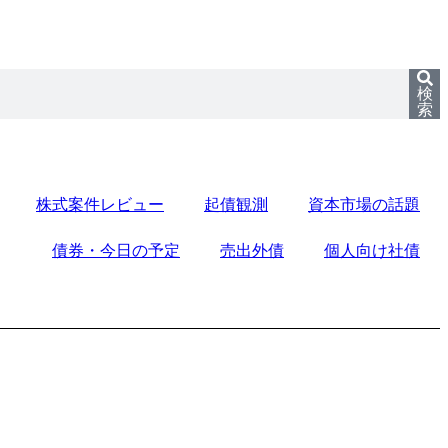
検
索
株式案件レビュー
起債観測
資本市場の話題
債券・今日の予定
売出外債
個人向け社債