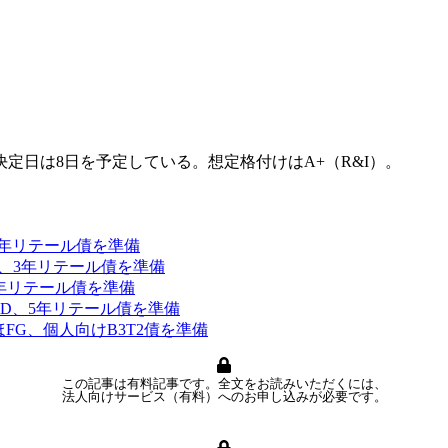
決定日は8日を予定している。想定格付けはA+（R&I）。
7年リテール債を準備
、3年リテール債を準備
5年リテール債を準備
HD、5年リテール債を準備
FG、個人向けB3T2債を準備
この記事は有料記事です。全文をお読みいただくには、
法人向けサービス（有料）へのお申し込みが必要です。