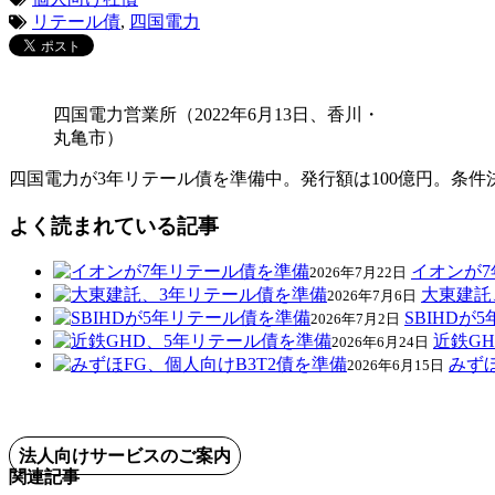
リテール債
,
四国電力
四国電力営業所（2022年6月13日、香川・
丸亀市）
四国電力が3年リテール債を準備中。発行額は100億円。条件
よく読まれている記事
イオンが
2026年7月22日
大東建託
2026年7月6日
SBIHDが
2026年7月2日
近鉄G
2026年6月24日
みずほ
2026年6月15日
法人向けサービスのご案内
関連記事