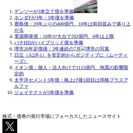
デンソーが3本立て債を準備
ホンダFが3年・5年債を準備
鹿島債：29年ぶりの400億円、10年は前回並みで盛り上
がる
電源開発債：10年が大台で292億円、6年は上限
パナHDがハイブリッド債を準備
堺市20年定償債：3年連続の7月
日立（A2/P-1）を安定的からポジティブに（ムーディ
ーズ）
イオン債：個人・法人向けで1115億円、地震の影響限
定的
太平洋セメント5年債：格上げ後1回目は同格プラスア
ルファ
ジェイテクトが5年債を準備
株式・債券の発行市場にフォーカスしたニュースサイト