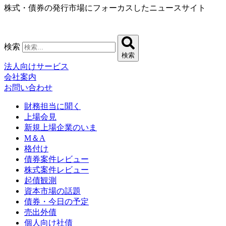
株式・債券の発行市場にフォーカスしたニュースサイト
コ
ン
テ
ン
検索
ツ
検索
に
法人向けサービス
ス
会社案内
キ
お問い合わせ
ッ
プ
財務担当に聞く
上場会見
新規上場企業のいま
M＆A
格付け
債券案件レビュー
株式案件レビュー
起債観測
資本市場の話題
債券・今日の予定
売出外債
個人向け社債