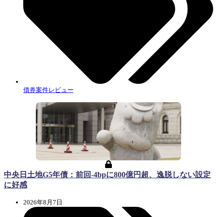
債券案件レビュー
中央日土地G5年債：前回-4bpに800億円超、逸脱しない設定
に好感
2026年8月7日