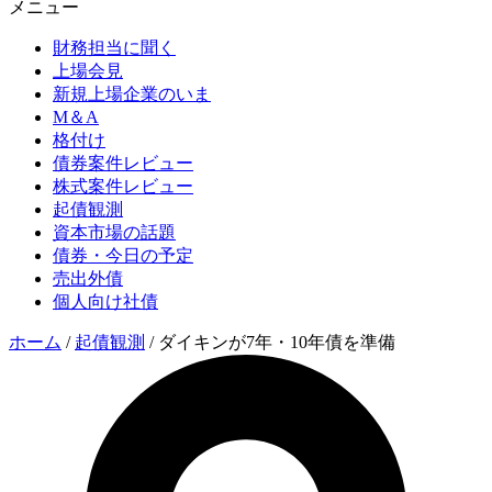
メニュー
財務担当に聞く
上場会見
新規上場企業のいま
M＆A
格付け
債券案件レビュー
株式案件レビュー
起債観測
資本市場の話題
債券・今日の予定
売出外債
個人向け社債
ホーム
/
起債観測
/
ダイキンが7年・10年債を準備