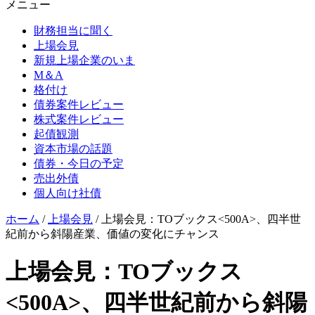
メニュー
財務担当に聞く
上場会見
新規上場企業のいま
M＆A
格付け
債券案件レビュー
株式案件レビュー
起債観測
資本市場の話題
債券・今日の予定
売出外債
個人向け社債
ホーム
/
上場会見
/
上場会見：TOブックス<500A>、四半世
紀前から斜陽産業、価値の変化にチャンス
上場会見：TOブックス
<500A>、四半世紀前から斜陽