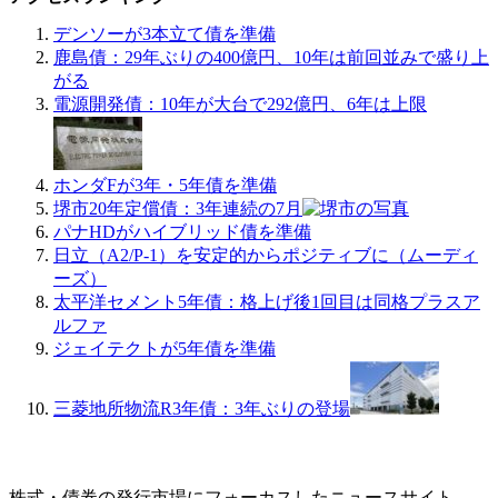
デンソーが3本立て債を準備
鹿島債：29年ぶりの400億円、10年は前回並みで盛り上
がる
電源開発債：10年が大台で292億円、6年は上限
ホンダFが3年・5年債を準備
堺市20年定償債：3年連続の7月
パナHDがハイブリッド債を準備
日立（A2/P-1）を安定的からポジティブに（ムーディ
ーズ）
太平洋セメント5年債：格上げ後1回目は同格プラスア
ルファ
ジェイテクトが5年債を準備
三菱地所物流R3年債：3年ぶりの登場
株式・債券の発行市場にフォーカスしたニュースサイト