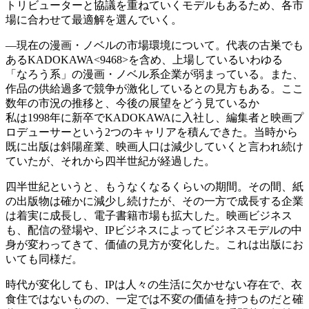
トリビューターと協議を重ねていくモデルもあるため、各市
場に合わせて最適解を選んでいく。
―現在の漫画・ノベルの市場環境について。代表の古巣でも
あるKADOKAWA<9468>を含め、上場しているいわゆる
「なろう系」の漫画・ノベル系企業が弱まっている。また、
作品の供給過多で競争が激化しているとの見方もある。ここ
数年の市況の推移と、今後の展望をどう見ているか
私は1998年に新卒でKADOKAWAに入社し、編集者と映画プ
ロデューサーという2つのキャリアを積んできた。当時から
既に出版は斜陽産業、映画人口は減少していくと言われ続け
ていたが、それから四半世紀が経過した。
四半世紀というと、もうなくなるくらいの期間。その間、紙
の出版物は確かに減少し続けたが、その一方で成長する企業
は着実に成長し、電子書籍市場も拡大した。映画ビジネス
も、配信の登場や、IPビジネスによってビジネスモデルの中
身が変わってきて、価値の見方が変化した。これは出版にお
いても同様だ。
時代が変化しても、IPは人々の生活に欠かせない存在で、衣
食住ではないものの、一定では不変の価値を持つものだと確