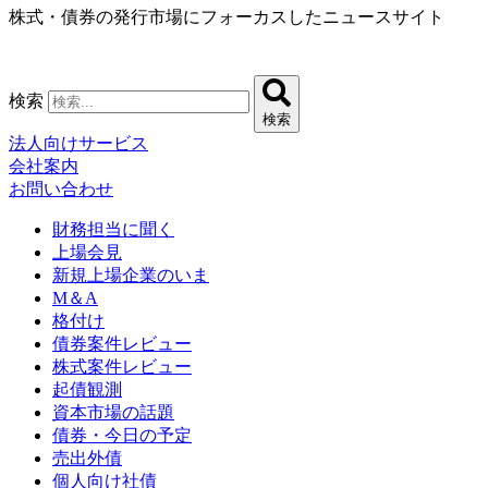
株式・債券の発行市場にフォーカスしたニュースサイト
コ
ン
テ
ン
検索
ツ
検索
に
法人向けサービス
ス
会社案内
キ
お問い合わせ
ッ
プ
財務担当に聞く
上場会見
新規上場企業のいま
M＆A
格付け
債券案件レビュー
株式案件レビュー
起債観測
資本市場の話題
債券・今日の予定
売出外債
個人向け社債