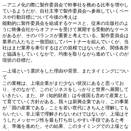
―アニメ化の際に製作委員会で幹事社を務める比率を増やし
ているようだが、自社主導で製作委員会へ参画していくペー
スや行動目標について今後の考えは
能動的に製作委員会を組成するケースと、従来の出版社のよ
うに映像会社からオファーを受けて展開する受動的なケース
があるが、そのバランスが重要と考えている。製作委員会は
業界の人たちと一致団結してパートナーを組んでいくが、当
社はまだ業界を牽引するほどの規模ではないため、関係各所
と協議をしていくなかで、均衡を取りながら進めていくのが
現状の目標だ。
―上場という選択をした理由や背景、またタイミングについ
て
この業種は、上場企業がまだ少ない状況にあると思ってお
り、そのなかで、このビジネスをしっかりと世界へ展開して
いきたい。また、IP（知的財産）は今後国も含めて産業とし
て育てていく方針がある。我々は新興企業であり、この事業
が「国の産業である」ことを若い世代にきちんと理解しても
らいたい。非上場で理解されないわけではないが、上場はそ
うしたメッセージ性を最も打ち出しやすい手段であると考
え、準備を進めた。その結果、このタイミングでの上場とな