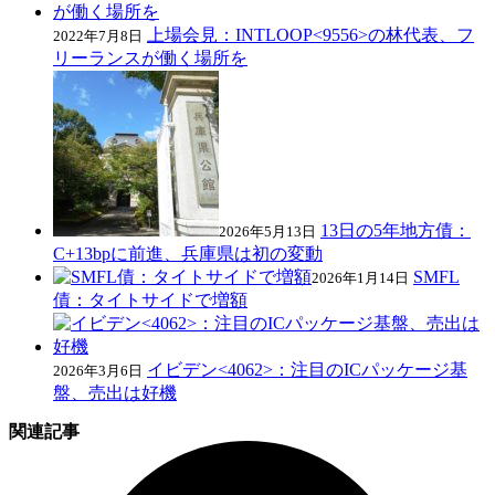
上場会見：INTLOOP<9556>の林代表、フ
2022年7月8日
リーランスが働く場所を
13日の5年地方債：
2026年5月13日
C+13bpに前進、兵庫県は初の変動
SMFL
2026年1月14日
債：タイトサイドで増額
イビデン<4062>：注目のICパッケージ基
2026年3月6日
盤、売出は好機
関連記事