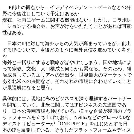
―IP創出の観点から、インディペンデント・ゲームなどの分
野に今後注目していく予定はあるか
現在、社内にゲームに関する機能はない。しかし、コラボレ
ーションする機会や、お声がけをいただくことがあれば可能
性はある。
―日本のIPに対して海外からの人気が高まっているが、創出
するIPについて、今後どのように海外発信を進めていく考え
か
海外と一括りにすると戦略がぼやけてしまう。国や地域によ
って宗教、文化、人口構成と何もかも異なる。そのため、経
済成長しているエリアへの進出や、世界最大のマーケットで
ある北米への展開など、それぞれの市場に合わせていくこと
が最適解になると思う。
具体的には、現地に私のビジネスを深く理解するパートナー
を開拓していく。北米に関してはIPビジネスの先進国であ
り、日本の漫画市場も伸びている。様々な企業が漫画のプラ
ットフォームを立ち上げており、Netflixなどのグローバルな
ディストリビューターが「ONE PIECE」をはじめとする日
本のIPを展開している。そうしたプラットフォームやディス