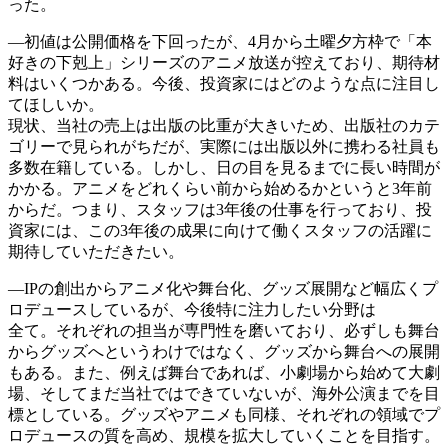
った。
―初値は公開価格を下回ったが、4月から土曜夕方枠で「本
好きの下剋上」シリーズのアニメ放送が控えており、期待材
料はいくつかある。今後、投資家にはどのような点に注目し
てほしいか。
現状、当社の売上は出版の比重が大きいため、出版社のカテ
ゴリーで見られがちだが、実際には出版以外に携わる社員も
多数在籍している。しかし、日の目を見るまでに長い時間が
かかる。アニメをどれくらい前から始めるかというと3年前
からだ。つまり、スタッフは3年後の仕事を行っており、投
資家には、この3年後の成果に向けて働くスタッフの活躍に
期待していただきたい。
―IPの創出からアニメ化や舞台化、グッズ展開など幅広くプ
ロデュースしているが、今後特に注力したい分野は
全て。それぞれの担当が専門性を磨いており、必ずしも舞台
からグッズへというわけではなく、グッズから舞台への展開
もある。また、例えば舞台であれば、小劇場から始めて大劇
場、そしてまだ当社ではできていないが、海外公演までを目
標としている。グッズやアニメも同様、それぞれの領域でプ
ロデュースの質を高め、規模を拡大していくことを目指す。