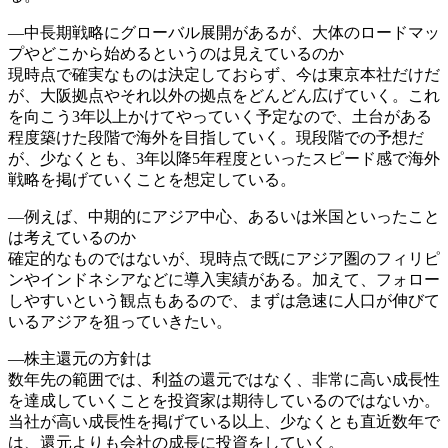
―中長期戦略にグローバル展開があるが、大体のロードマッ
プやどこから始めるというのは見えているのか
現時点で確実なものは決定しておらず、今は東京本社だけだ
が、大阪拠点やそれ以外の拠点をどんどん広げていく。これ
を向こう3年以上かけてやっていく予定なので、土台がある
程度築けた段階で海外を目指していく。現段階での予想だ
が、少なくとも、3年以降5年程度といったスピード感で海外
戦略を掲げていくことを想定している。
―例えば、中期的にアジア中心、あるいは米国といったこと
は考えているのか
確定的なものではないが、現時点で既にアジア圏のフィリピ
ンやインドネシアなどに導入実績がある。加えて、フォロー
しやすいという観点もあるので、まずは急速に人口が伸びて
いるアジアを狙っていきたい。
―株主還元の方針は
数年先の範囲では、利益の還元ではなく、非常に高い成長性
を達成していくことを投資家は期待しているのではないか。
当社が高い成長性を掲げている以上、少なくとも直近数年で
は、還元よりも会社の成長に投資をしていく。