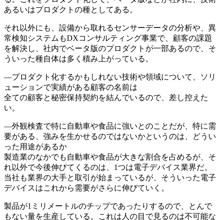
あるいはプロダクトの種としてある。
それ以外にも、設備から取れるセンサーデータの分析や、異
常検知システムもDXコンサルティング事業で、顧客の課題
を解決し、社内でベータ版のプロダクトが一部あるので、そ
ういった種自体は多く積み上がっている。
―プロダクト化するかもしれない技術や領域について、ソリ
ューションで実績がある顧客の名前は
全ての顧客と秘密保持契約を結んでいるので、差し控えた
い。
―外観検査で特に自動車や食品に強いとのことだが、特に需
要がある、強みを生かせるのではないかというのは、どうい
った用途があるか
製造業のなかでも自動車や食品が大きな割合を占めるが、そ
れ以外で今後伸びてくるのは、1つは電子デバイス業界だ。
当社も業界の大手と取引が始まっているが、そういった電子
デバイスはこれから需要がさらに伸びていく。
製品が1ミリメートルのチップであったりするので、とんで
もない量を生産している。これは人の目で見るのは不可能な