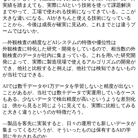
実績を踏まえても、実際にAIという技術を使って課題解決
までやって、工場で使われる技術になってきている。ここが
大きな違いになる。AIがきちんと使える技術になっている
ことから、今後は成長が確実に見込め、これまでとは違うブ
ームではないか。
―外観検査の精度などAIシステムの特徴や優位性は
外観検査に特化した研究・開発をしているので、相当数の外
観検査のデータが社内に集まっている。これを用いた研究開
発によって、実際に製造現場で使えるアルゴリズムの開発が
でき、他社と比較すると例えば、他社では検知できないもの
が当社ではできる。
AIでは数千データや1万データを学習しないと精度が出ない
ことがあるが、当社では数十データで実運用しているケース
もある。少ないデータで検出精度が高いというような差別化
は、傍から見ると同じように見えても、実際に比較してみる
と大きく違うというのが特徴だろう。
―製品を客先に実装すると、日々の運用でも新しいデータが
集まってくるだろうが、そういったものは保有するAIの学
習に生かされるのか