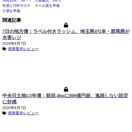
JR西日本、5年・7
大東建託、3年リ
年債と10年サステ
テール債を準備
ナ債を準備
関連記事
7日の地方債：ラベル付きラッシュ、埼玉県が2本・群馬県が
水害レジ
2026年8月7日
債券案件レビュー
中央日土地G5年債：前回-4bpに800億円超、逸脱しない設定
に好感
2026年8月7日
債券案件レビュー