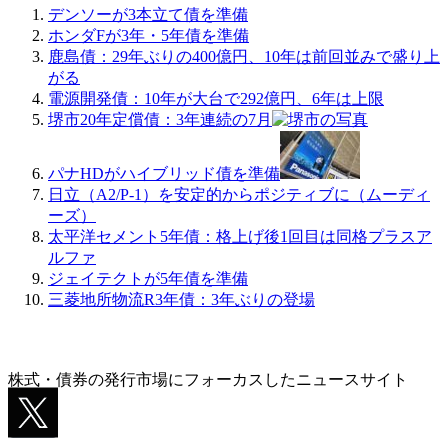
デンソーが3本立て債を準備
ホンダFが3年・5年債を準備
鹿島債：29年ぶりの400億円、10年は前回並みで盛り上
がる
電源開発債：10年が大台で292億円、6年は上限
堺市20年定償債：3年連続の7月
パナHDがハイブリッド債を準備
日立（A2/P-1）を安定的からポジティブに（ムーディ
ーズ）
太平洋セメント5年債：格上げ後1回目は同格プラスア
ルファ
ジェイテクトが5年債を準備
三菱地所物流R3年債：3年ぶりの登場
株式・債券の発行市場にフォーカスしたニュースサイト