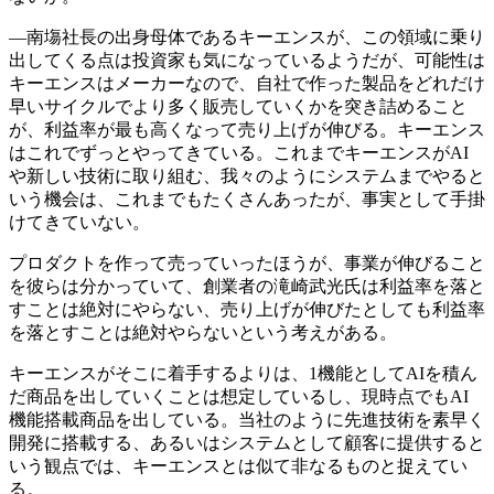
―南塲社長の出身母体であるキーエンスが、この領域に乗り
出してくる点は投資家も気になっているようだが、可能性は
キーエンスはメーカーなので、自社で作った製品をどれだけ
早いサイクルでより多く販売していくかを突き詰めること
が、利益率が最も高くなって売り上げが伸びる。キーエンス
はこれでずっとやってきている。これまでキーエンスがAI
や新しい技術に取り組む、我々のようにシステムまでやると
いう機会は、これまでもたくさんあったが、事実として手掛
けてきていない。
プロダクトを作って売っていったほうが、事業が伸びること
を彼らは分かっていて、創業者の滝崎武光氏は利益率を落と
すことは絶対にやらない、売り上げが伸びたとしても利益率
を落とすことは絶対やらないという考えがある。
キーエンスがそこに着手するよりは、1機能としてAIを積ん
だ商品を出していくことは想定しているし、現時点でもAI
機能搭載商品を出している。当社のように先進技術を素早く
開発に搭載する、あるいはシステムとして顧客に提供すると
いう観点では、キーエンスとは似て非なるものと捉えてい
る。