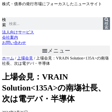
株式・債券の発行市場にフォーカスしたニュースサイト
コ
ン
テ
検
ン
検
索
ツ
索
に
法人向けサービス
ス
会社案内
キ
お問い合わせ
ッ
メニュー
プ
ホーム
/
上場会見
/
上場会見：VRAIN Solution<135A>の南塲
社長、次は電デバ・半導体
上場会見：VRAIN
Solution<135A>の南塲社長、
次は電デバ・半導体