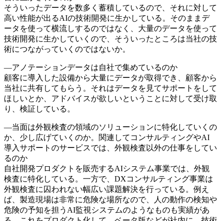
そういったデータを数多く蓄積しているので、それに対して
高い性能が出るAIの技術開発に生かしている。そのままデ
ータを使って横流しするのではなく、大量のデータを使って
技術開発に生かしていくので、そういったところは当社の技
術につながっていくのではないか。
―アノテーションデータは自社で集めているのか
顧客に導入した設備から大量にデータが取得でき、顧客から
当社に共有してもらう。それはデータを見てサポートをして
ほしいとか、アドバイスが欲しいということに対して受け取
り、検証している。
―当面は外観検査の領域のソリューションに特化していくの
か、少し広げていくのか。関連してコンサルティングやAI
導入サポートのサービスでは、外観検査以外の仕事をしてい
るのか
自社開発プロダクトを販売するAIシステム事業では、外観
検査に特化している。一方で、DXコンサルティング事業は
外観検査に囚われない幅広い課題解決を行っている。例え
ば、製造現場は非常に危険な場所なので、人の動作の検知や
危険の予知を担うAI監視システムのようなものも実績があ
る。これをプロダクト化して、ベータ版などが社内に、技術