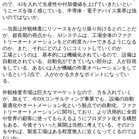
ので、AIを入れて生産性や付加価値を上げていきたいとい
うニーズを強く感じている。半導体・電子デバイス業界は強
いのではないか。
―当面は外観検査にリソースをかなり振り向けるとのことだ
が、超長期の視点から、AIシステムは、工場全体のファク
トリーオートメーションをどの程度カバーできるようになる
のか。また、それにどのようにコミットしていくのか
工場というのは、基本的には機械化されているので、設備は
自動化されている。自動化ができていない部分は、人が目視
をしている、あるいは人が機械の作業オペレーションをして
いるという2点で、人がかかる大きなポイントになってい
る。
外観検査市場は巨大なマーケットなので、力を入れていく
が、加えて、今DXコンサルティング事業でも、設備の自動
最適化やオートメーション化という観点での自動化、ファク
トリーオートメーションに関与しており、より汎用的に全国
や世界の顧客に使ってもらえるようにプロダクト化する構想
もある。今後そういった展開は当然に考えている。その2つ
をやれば、製造工場はある程度無人に近くなってくるのでは
ないか。