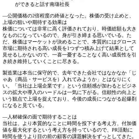
ができると話す南塲社長
―公開価格の2倍程度の終値となった。株価の受け止めと、
上場の狙いや期待する効果は
株価については非常に高く評価されており、時価総額も大き
なものになっているので、身が引き締まる思いでいる。た
だ、株価はマーケットが決めることで、本質的にはグロース
市場に期待される高い成長を1つずつ積み上げて結果として
見せるしかないので、一喜一憂することなく高い成長性を引
き続き維持していくことに尽きる。
製造業は本当に保守的で、去年できた会社ではなかなか「じ
ゃあ（商品・サービスを）入れてみようか」とはなりにく
い。「当社は上場企業です」という信頼感が加わるとビジネ
スの拡大や導入のハードルは一気に下がる。信頼性の向上と
いう観点で上場を捉えており、今後の成長につながる起爆剤
になると見ている。
―人材確保の面で期待することは
当社は、より本質的なことに時間を投下する考え方、付加価
値を最大化するという考え方を持っているので、PR活動に
時間を使うより目の前の顧客の課題解決をずっとしてきた。