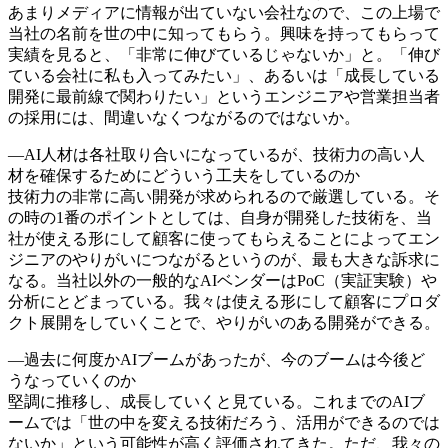
あまりメディアに情報が出ていない会社なので、この上場で
当社の名前を世の中に知ってもらう。興味を持ってもらって
実績を見ると、「非常に伸びているじゃないか」と。「伸び
ている会社に私も入ってみたい」、あるいは「成長している
開発に最前線で関わりたい」というエンジニアや営業担当者
の採用には、間違いなくつながるのではないか。
―AI人材は各社取り合いになっているが、技術力の高い人
材を確保するためにどういう工夫をしているのか
技術力の非常に高い開発が求められるので厳選している。そ
の時の1番のポイントとしては、自身が開発した技術を、当
社が使える形にして顧客に使ってもらえることによってエン
ジニアのやりがいにつながるというのが、最も大きな訴求に
なる。当社以外の一般的なAIベンダーはPoC（実証実験）や
分析にとどまっている。我々は使える形にして顧客にプロダ
クト展開をしていくことで、やりがいのある開発ができる。
―過去に何度かAIブームがあったが、今のブームは今後ど
うなっていくのか
堅調に推移し、成長していくと見ている。これまでのAIブ
ームでは「世の中を変える技術だろう、活用ができるのでは
ないか」という可能性が高く評価されてきた。ただ、我々の