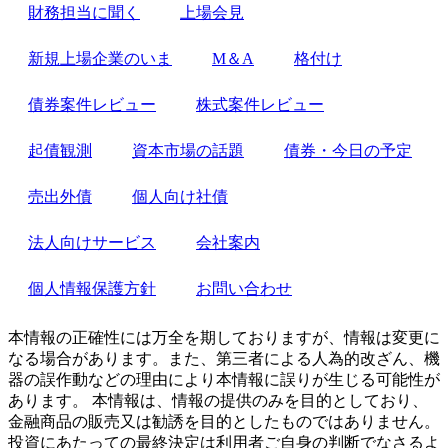
財務担当に聞く
上場会見
新規上場企業のいま
M＆A
格付け
債券案件レビュー
株式案件レビュー
起債観測
資本市場の話題
債券・今日の予定
売出外債
個人向け社債
法人向けサービス
会社案内
個人情報保護方針
お問い合わせ
本情報の正確性には万全を期しておりますが、情報は変更に
なる場合があります。また、第三者による人為的改ざん、機
器の誤作動などの理由により本情報に誤りが生じる可能性が
あります。 本情報は、情報の提供のみを目的としており、
金融商品の販売又は勧誘を目的としたものではありません。
投資にあたっての最終決定は利用者ご自身の判断でなさるよ