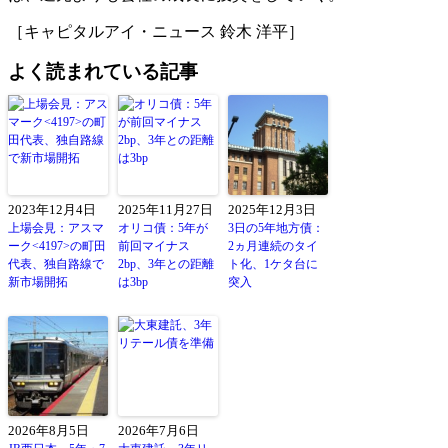
［キャピタルアイ・ニュース 鈴木 洋平］
よく読まれている記事
2023年12月4日
2025年11月27日
2025年12月3日
上場会見：アスマ
オリコ債：5年が
3日の5年地方債：
ーク<4197>の町田
前回マイナス
2ヵ月連続のタイ
代表、独自路線で
2bp、3年との距離
ト化、1ケタ台に
新市場開拓
は3bp
突入
2026年8月5日
2026年7月6日