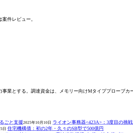
は案件レビュー。
力事業とする。調達資金は、メモリー向けMタイププローブカ
ライオン事務器<423A>：3度目の
2025年10月10日
住宅機構債：初の2年・久々のSB型で500億円
月5日