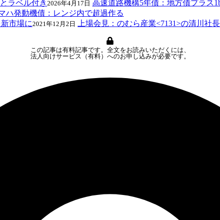
高速道路機構5年債：地方債プラス1
2026年4月17日
マハ発動機債：レンジ内で超過作る
上場会見：のむら産業<7131>の清川
2021年12月2日
この記事は有料記事です。全文をお読みいただくには、
法人向けサービス（有料）へのお申し込みが必要です。