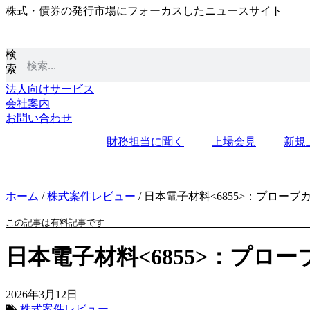
株式・債券の発行市場にフォーカスしたニュースサイト
コ
ン
テ
検
ン
索
ツ
に
法人向けサービス
ス
会社案内
キ
お問い合わせ
ッ
財務担当に聞く
上場会見
新規
プ
ホーム
/
株式案件レビュー
/
日本電子材料<6855>：プロー
この記事は有料記事です
日本電子材料<6855>：プロ
2026年3月12日
株式案件レビュー