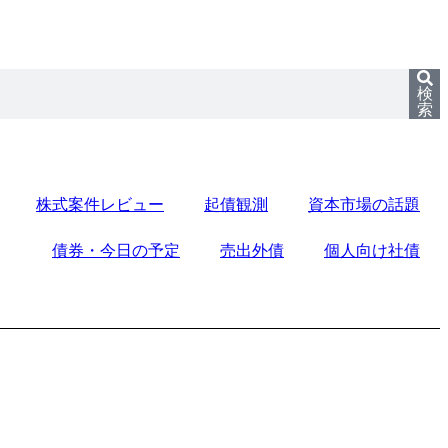
検
索
株式案件レビュー
起債観測
資本市場の話題
債券・今日の予定
売出外債
個人向け社債