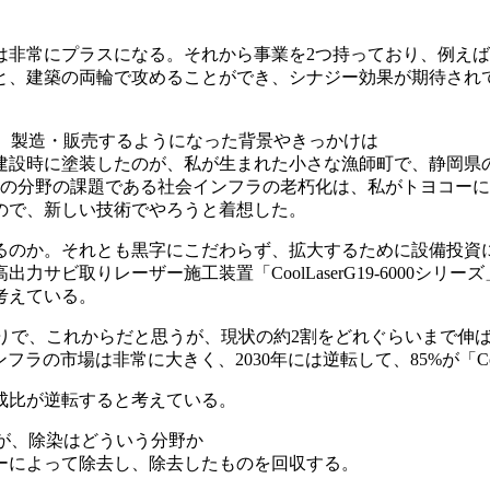
非常にプラスになる。それから事業を2つ持っており、例えば、
と、建築の両輪で攻めることができ、シナジー効果が期待され
発し、製造・販売するようになった背景やきっかけは
建設時に塗装したのが、私が生まれた小さな漁師町で、静岡県
その分野の課題である社会インフラの老朽化は、私がトヨコー
ので、新しい技術でやろうと着想した。
るのか。それとも黒字にこだわらず、拡大するために設備投資
サビ取りレーザー施工装置「CoolLaserG19-6000シ
考えている。
たばかりで、これからだと思うが、現状の約2割をどれぐらいまで伸
インフラの市場は非常に大きく、2030年には逆転して、85%が「Coo
成比が逆転すると考えている。
とだが、除染はどういう分野か
ーによって除去し、除去したものを回収する。