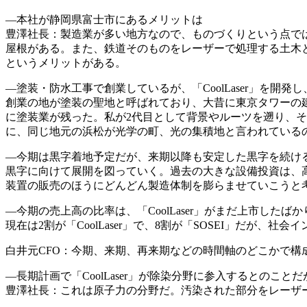
―本社が静岡県富士市にあるメリットは
豊澤社長：製造業が多い地方なので、ものづくりという点では
屋根がある。また、鉄道そのものをレーザーで処理する土木
というメリットがある。
―塗装・防水工事で創業しているが、「CoolLaser」を開
創業の地が塗装の聖地と呼ばれており、大昔に東京タワーの
に塗装業が残った。私が2代目として背景やルーツを遡り、
に、同じ地元の浜松が光学の町、光の集積地と言われている
―今期は黒字着地予定だが、来期以降も安定した黒字を続け
黒字に向けて展開を図っていく。過去の大きな設備投資は、高出力
装置の販売のほうにどんどん製造体制を膨らませていこうと
―今期の売上高の比率は、「CoolLaser」がまだ上市し
現在は2割が「CoolLaser」で、8割が「SOSEI」だが、社会
白井元CFO：今期、来期、再来期などの時間軸のどこかで構
―長期計画で「CoolLaser」が除染分野に参入するとのこ
豊澤社長：これは原子力の分野だ。汚染された部分をレーザ