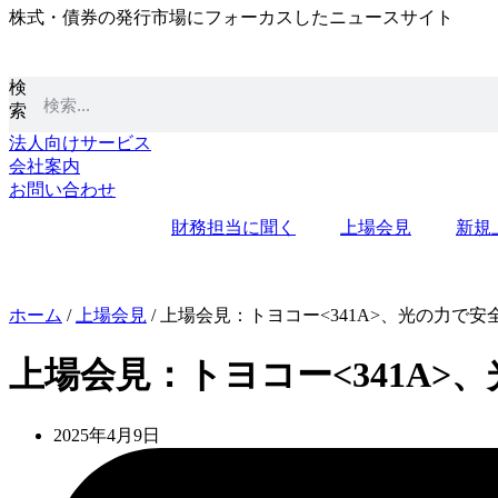
株式・債券の発行市場にフォーカスしたニュースサイト
コ
ン
テ
検
ン
索
ツ
に
法人向けサービス
ス
会社案内
キ
お問い合わせ
ッ
財務担当に聞く
上場会見
新規
プ
ホーム
/
上場会見
/
上場会見：トヨコー<341A>、光の力で安
上場会見：トヨコー<341A>
2025年4月9日