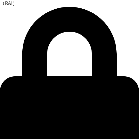
（R&I）