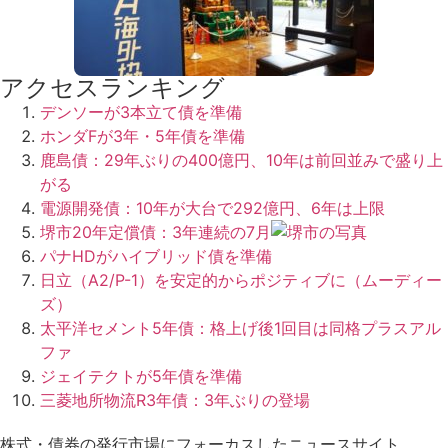
アクセスランキング
デンソーが3本立て債を準備
ホンダFが3年・5年債を準備
鹿島債：29年ぶりの400億円、10年は前回並みで盛り上
がる
電源開発債：10年が大台で292億円、6年は上限
堺市20年定償債：3年連続の7月
パナHDがハイブリッド債を準備
日立（A2/P-1）を安定的からポジティブに（ムーディー
ズ）
太平洋セメント5年債：格上げ後1回目は同格プラスアル
ファ
ジェイテクトが5年債を準備
三菱地所物流R3年債：3年ぶりの登場
株式・債券の発行市場にフォーカスしたニュースサイト