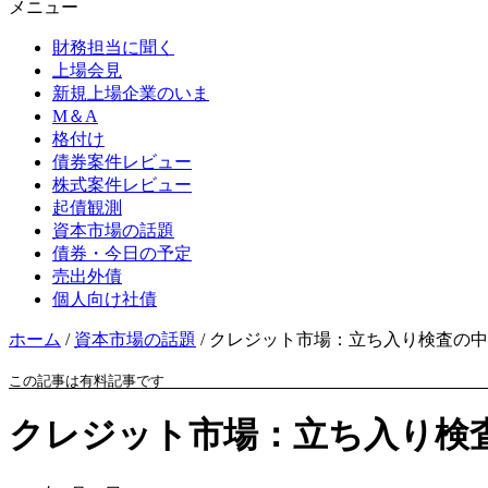
メニュー
財務担当に聞く
上場会見
新規上場企業のいま
M＆A
格付け
債券案件レビュー
株式案件レビュー
起債観測
資本市場の話題
債券・今日の予定
売出外債
個人向け社債
ホーム
/
資本市場の話題
/
クレジット市場：立ち入り検査の中
この記事は有料記事です
クレジット市場：立ち入り検