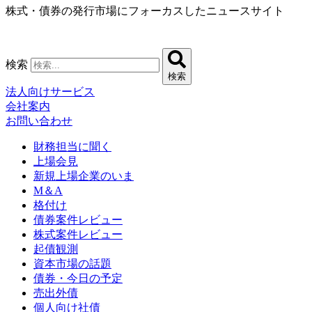
株式・債券の発行市場にフォーカスしたニュースサイト
コ
ン
テ
ン
検索
ツ
検索
に
法人向けサービス
ス
会社案内
キ
お問い合わせ
ッ
プ
財務担当に聞く
上場会見
新規上場企業のいま
M＆A
格付け
債券案件レビュー
株式案件レビュー
起債観測
資本市場の話題
債券・今日の予定
売出外債
個人向け社債