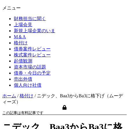
メニュー
財務担当に聞く
上場会見
新規上場企業のいま
M＆A
格付け
債券案件レビュー
株式案件レビュー
起債観測
資本市場の話題
債券・今日の予定
売出外債
個人向け社債
ホーム
/
格付け
/
ニデック、Baa3からBa3に格下げ（ムーデ
ィーズ）
この記事は有料記事です
ニデック、Baa3からBa3に格