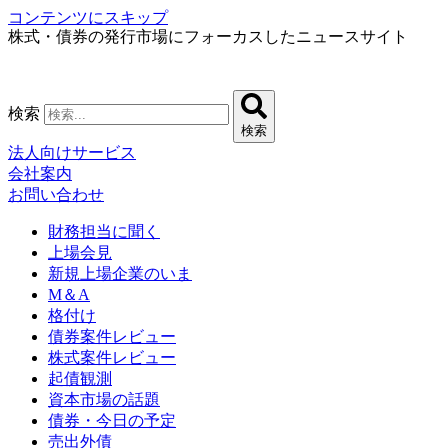
コンテンツにスキップ
株式・債券の発行市場にフォーカスしたニュースサイト
検索
検索
法人向けサービス
会社案内
お問い合わせ
財務担当に聞く
上場会見
新規上場企業のいま
M＆A
格付け
債券案件レビュー
株式案件レビュー
起債観測
資本市場の話題
債券・今日の予定
売出外債