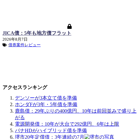
JICA債：5年も地方債フラット
2026年8月7日
債券案件レビュー
アクセスランキング
デンソーが3本立て債を準備
ホンダFが3年・5年債を準備
鹿島債：29年ぶりの400億円、10年は前回並みで盛り上
がる
電源開発債：10年が大台で292億円、6年は上限
パナHDがハイブリッド債を準備
堺市20年定償債：3年連続の7月