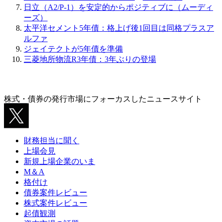
日立（A2/P-1）を安定的からポジティブに（ムーディ
ーズ）
太平洋セメント5年債：格上げ後1回目は同格プラスア
ルファ
ジェイテクトが5年債を準備
三菱地所物流R3年債：3年ぶりの登場
株式・債券の発行市場にフォーカスしたニュースサイト
財務担当に聞く
上場会見
新規上場企業のいま
M＆A
格付け
債券案件レビュー
株式案件レビュー
起債観測