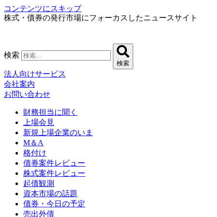
コンテンツにスキップ
株式・債券の発行市場にフォーカスしたニュースサイト
検索
検索
法人向けサービス
会社案内
お問い合わせ
財務担当に聞く
上場会見
新規上場企業のいま
M＆A
格付け
債券案件レビュー
株式案件レビュー
起債観測
資本市場の話題
債券・今日の予定
売出外債