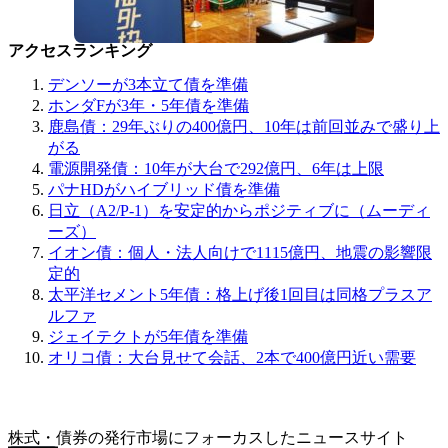
アクセスランキング
デンソーが3本立て債を準備
ホンダFが3年・5年債を準備
鹿島債：29年ぶりの400億円、10年は前回並みで盛り上
がる
電源開発債：10年が大台で292億円、6年は上限
パナHDがハイブリッド債を準備
日立（A2/P-1）を安定的からポジティブに（ムーディ
ーズ）
イオン債：個人・法人向けで1115億円、地震の影響限
定的
太平洋セメント5年債：格上げ後1回目は同格プラスア
ルファ
ジェイテクトが5年債を準備
オリコ債：大台見せて会話、2本で400億円近い需要
株式・債券の発行市場にフォーカスしたニュースサイト