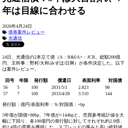
年は目線に合わせる
2026年4月24日
債券案件レビュー
光通信
24日、光通信の2本立て債（A：R&I/A+：JCR、総額200億
円、主幹事：野村/大和/みずほ/日興）が条件決定した。以下
は案件レビュー。
回号
年限
発行額
償還日
表面利率
対国債
56
5
100
2031/5/1
2.823
98
57
7
100
2033/4/28
3.510
144
発行額：億円/表面利率：％/対国債：+bp
5年債が国債+98bp、7年債が+144bpと、売買参考統計値を大
幅に下回り、各100億円の発行額に対してそれぞれ約2.9倍、
約2.4倍の需要を獲得した。スプレッドの厚みと高い絶対値