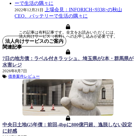
上場会見：INFORICH<9338>の秋山
2022年12月21日
CEO、バッテリーで生活の隅々に
この記事は有料記事です。全文をお読みいただくには、
法人向けサービス（有料）へのお申し込みが必要です。
法人向けサービスのご案内
関連記事
7日の地方債：ラベル付きラッシュ、埼玉県が2本・群馬県が
水害レジ
2026年8月7日
債券案件レビュー
中央日土地G5年債：前回-4bpに800億円超、逸脱しない設定
に好感