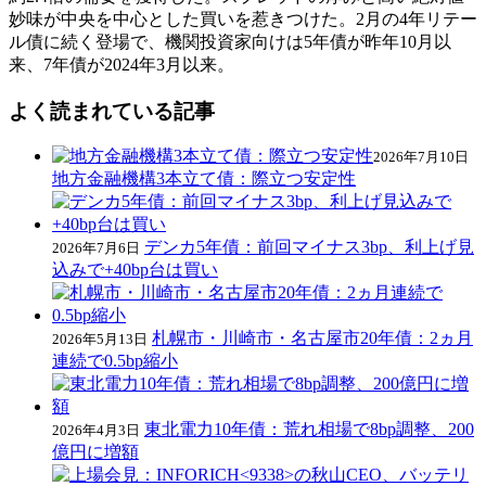
妙味が中央を中心とした買いを惹きつけた。2月の4年リテー
ル債に続く登場で、機関投資家向けは5年債が昨年10月以
来、7年債が2024年3月以来。
よく読まれている記事
2026年7月10日
地方金融機構3本立て債：際立つ安定性
デンカ5年債：前回マイナス3bp、利上げ見
2026年7月6日
込みで+40bp台は買い
札幌市・川崎市・名古屋市20年債：2ヵ月
2026年5月13日
連続で0.5bp縮小
東北電力10年債：荒れ相場で8bp調整、200
2026年4月3日
億円に増額