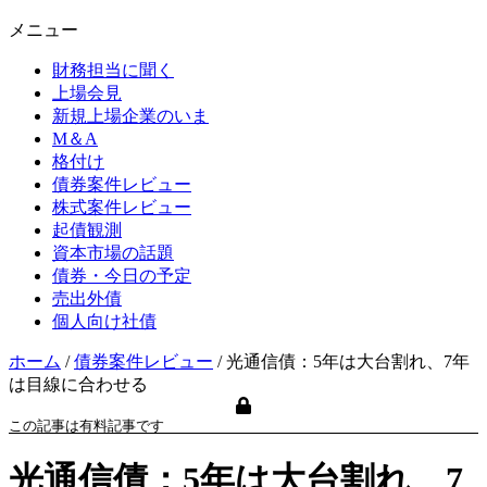
メニュー
財務担当に聞く
上場会見
新規上場企業のいま
M＆A
格付け
債券案件レビュー
株式案件レビュー
起債観測
資本市場の話題
債券・今日の予定
売出外債
個人向け社債
ホーム
/
債券案件レビュー
/
光通信債：5年は大台割れ、7年
は目線に合わせる
この記事は有料記事です
光通信債：5年は大台割れ、7