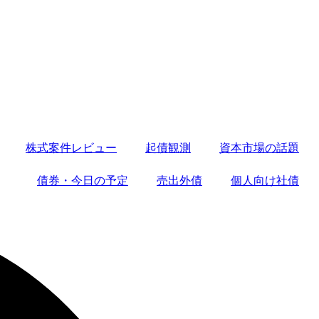
株式案件レビュー
起債観測
資本市場の話題
債券・今日の予定
売出外債
個人向け社債