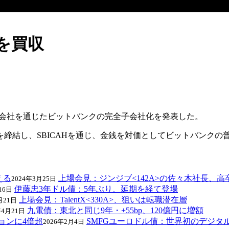
クを買収
H合同会社を通じたビットバンクの完全子会社化を発表した。
締結し、SBICAHを通じ、金銭を対価としてビットバンクの
上場会見：ジンジブ<142A>の佐々木社長、高
2024年3月25日
伊藤忠3年ドル債：5年ぶり、延期を経て登場
16日
上場会見：TalentX<330A>、狙いは転職潜在層
月21日
九電債：東北と同じ9年・+55bp、120億円に増額
年4月21日
SMFGユーロドル債：世界初のデジタ
2026年2月4日