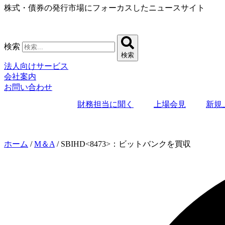
株式・債券の発行市場にフォーカスしたニュースサイト
コ
ン
テ
ン
検索
ツ
検索
に
法人向けサービス
ス
会社案内
キ
お問い合わせ
ッ
プ
財務担当に聞く
上場会見
新規
ホーム
/
M＆A
/
SBIHD<8473>：ビットバンクを買収