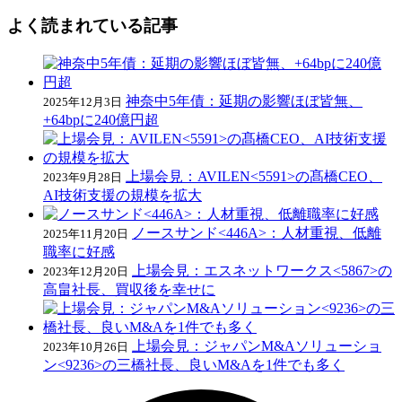
よく読まれている記事
神奈中5年債：延期の影響ほぼ皆無、
2025年12月3日
+64bpに240億円超
上場会見：AVILEN<5591>の髙橋CEO、
2023年9月28日
AI技術支援の規模を拡大
ノースサンド<446A>：人材重視、低離
2025年11月20日
職率に好感
上場会見：エスネットワークス<5867>の
2023年12月20日
高畠社長、買収後を幸せに
上場会見：ジャパンM&Aソリューショ
2023年10月26日
ン<9236>の三橋社長、良いM&Aを1件でも多く