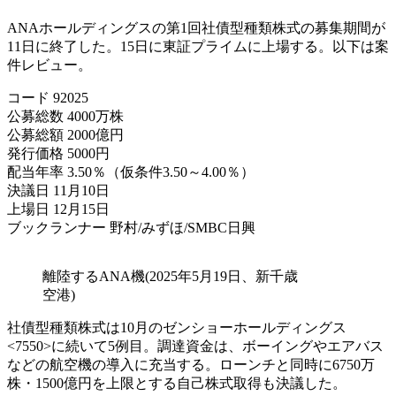
ANAホールディングスの第1回社債型種類株式の募集期間が
11日に終了した。15日に東証プライムに上場する。以下は案
件レビュー。
コード 92025
公募総数 4000万株
公募総額 2000億円
発行価格 5000円
配当年率 3.50％（仮条件3.50～4.00％）
決議日 11月10日
上場日 12月15日
ブックランナー 野村/みずほ/SMBC日興
離陸するANA機(2025年5月19日、新千歳
空港)
社債型種類株式は10月のゼンショーホールディングス
<7550>に続いて5例目。調達資金は、ボーイングやエアバス
などの航空機の導入に充当する。ローンチと同時に6750万
株・1500億円を上限とする自己株式取得も決議した。