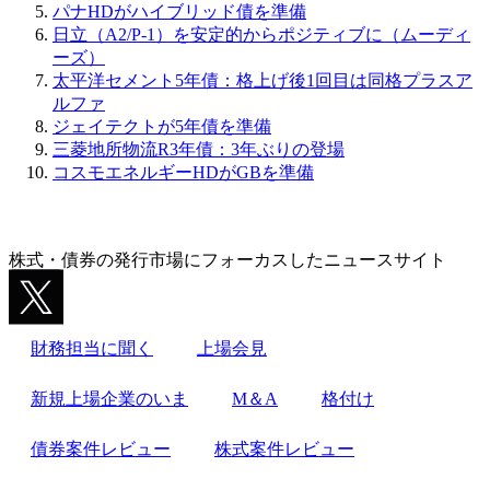
パナHDがハイブリッド債を準備
日立（A2/P-1）を安定的からポジティブに（ムーディ
ーズ）
太平洋セメント5年債：格上げ後1回目は同格プラスア
ルファ
ジェイテクトが5年債を準備
三菱地所物流R3年債：3年ぶりの登場
コスモエネルギーHDがGBを準備
株式・債券の発行市場にフォーカスしたニュースサイト
財務担当に聞く
上場会見
新規上場企業のいま
M＆A
格付け
債券案件レビュー
株式案件レビュー