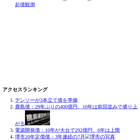
起債観測
アクセスランキング
デンソーが3本立て債を準備
鹿島債：29年ぶりの400億円、10年は前回並みで盛り上
がる
電源開発債：10年が大台で292億円、6年は上限
堺市20年定償債：3年連続の7月