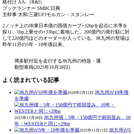
格付け AA-（R&I）
ブックランナー SMBC日興
主幹事 大和/三菱UFJモルガン・スタンレー
2ノッチ上のJR東日本債の国債カーブ+32bpを起点に水準を
探り、1bp上乗せの+33bpに着地した。200億円の発行額に対
して220億円ほどのオーダーが入っている。JR九州の登場は
昨年11月の5年・10年債以来。
博多駅付近を走行するJR九州の特急・通
勤型車両(2025年10月28日)
よく読まれている記事
JR九州が10年債
2026年5月12日
を準備
JR九州債：5年・150億円で前回並み、10
2025年11月28日
年・WESTERと同じ+29bp
JR九州が5
2025年11月11日