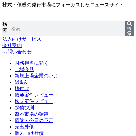
株式・債券の発行市場にフォーカスしたニュースサイト
コ
ン
テ
検
ン
検
索
ツ
索
に
法人向けサービス
ス
会社案内
キ
お問い合わせ
ッ
プ
財務担当に聞く
上場会見
新規上場企業のいま
M＆A
格付け
債券案件レビュー
株式案件レビュー
起債観測
資本市場の話題
債券・今日の予定
売出外債
個人向け社債