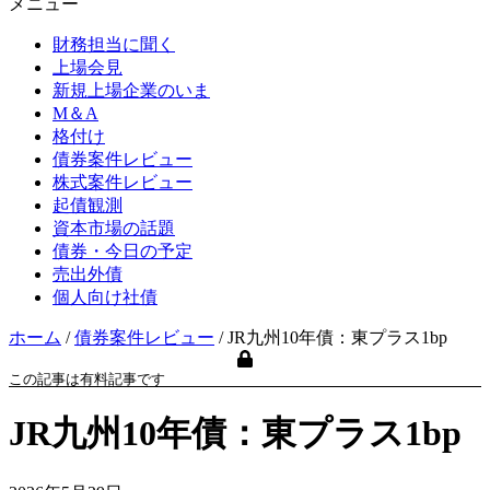
メニュー
財務担当に聞く
上場会見
新規上場企業のいま
M＆A
格付け
債券案件レビュー
株式案件レビュー
起債観測
資本市場の話題
債券・今日の予定
売出外債
個人向け社債
ホーム
/
債券案件レビュー
/
JR九州10年債：東プラス1bp
この記事は有料記事です
JR九州10年債：東プラス1bp