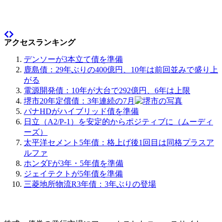
アクセスランキング
デンソーが3本立て債を準備
鹿島債：29年ぶりの400億円、10年は前回並みで盛り上
がる
電源開発債：10年が大台で292億円、6年は上限
堺市20年定償債：3年連続の7月
パナHDがハイブリッド債を準備
日立（A2/P-1）を安定的からポジティブに（ムーディ
ーズ）
太平洋セメント5年債：格上げ後1回目は同格プラスア
ルファ
ホンダFが3年・5年債を準備
ジェイテクトが5年債を準備
三菱地所物流R3年債：3年ぶりの登場