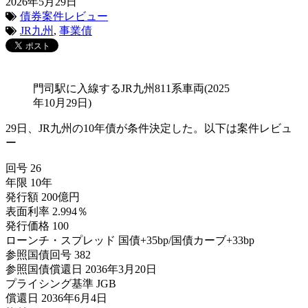
2026年5月29日
債券案件レビュー
JR九州
,
事業債
門司駅に入線するJR九州811系車両(2025
年10月29日)
29日、JR九州の10年債が条件決定した。以下は案件レビュ
ー
回号 26
年限 10年
発行額 200億円
表面利率 2.994％
発行価格 100
ローンチ・スプレッド 国債+35bp/国債カーブ+33bp
参照国債回号 382
参照国債償還日 2036年3月20日
プライシング基準 JGB
償還日 2036年6月4日