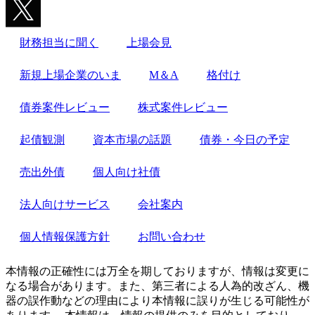
財務担当に聞く
上場会見
新規上場企業のいま
M＆A
格付け
債券案件レビュー
株式案件レビュー
起債観測
資本市場の話題
債券・今日の予定
売出外債
個人向け社債
法人向けサービス
会社案内
個人情報保護方針
お問い合わせ
本情報の正確性には万全を期しておりますが、情報は変更に
なる場合があります。また、第三者による人為的改ざん、機
器の誤作動などの理由により本情報に誤りが生じる可能性が