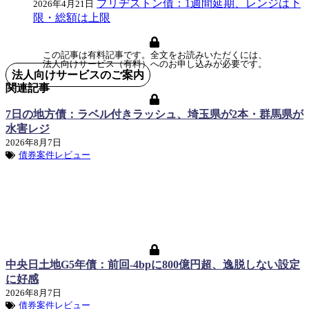
ブリヂストン債：1週間延期、レンジは下
2026年4月21日
限・総額は上限
この記事は有料記事です。全文をお読みいただくには、
法人向けサービス（有料）へのお申し込みが必要です。
法人向けサービスのご案内
関連記事
7日の地方債：ラベル付きラッシュ、埼玉県が2本・群馬県が
水害レジ
2026年8月7日
債券案件レビュー
中央日土地G5年債：前回-4bpに800億円超、逸脱しない設定
に好感
2026年8月7日
債券案件レビュー