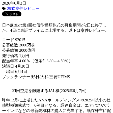
2026年6月2日
株式案件レビュー
日本航空の第1回社債型種類株式の募集期間が2日に終了し
た。4日に東証プライムに上場する。以下は案件レビュー。
コード 92015
公募総数 2000万株
公募総額 2000億円
発行価格 1万円
配当年率 4.00％（仮条件3.80～4.50％）
決議日 4月30日
上場日 6月4日
ブックランナー 野村/大和/三菱UFJMS
羽田空港を離陸するJAL機(2025年6月7日)
昨年12月に上場したANAホールディングス<92025>以来の社
債型種類株式で、6例目となる。調達資金は、エアバスやボ
ーイングなどの最新鋭機材の購入に充当する。既存株主に配