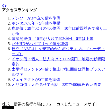
アクセスランキング
デンソーが3本立て債を準備
ホンダFが3年・5年債を準備
鹿島債：29年ぶりの400億円、10年は前回並みで盛り上
がる
電源開発債：10年が大台で292億円、6年は上限
パナHDがハイブリッド債を準備
日立（A2/P-1）を安定的からポジティブに（ムーディ
ーズ）
イオン債：個人・法人向けで1115億円、地震の影響限
定的
太平洋セメント5年債：格上げ後1回目は同格プラスア
ルファ
ジェイテクトが5年債を準備
オリコ債：大台見せて会話、2本で400億円近い需要
株式・債券の発行市場にフォーカスしたニュースサイト