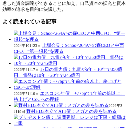
慮した資金調達ができることに加え、自己資本の拡充と資本
効率の追求を目的に決議した。
よく読まれている記事
上場会見：Schoo<264A>の森CEOと中西
2024年10月23日
CFO、“第一想起”を獲る
17日の電力債：九電が6年・10年で350億
2026年4月17日
円、電発は10年・20年で245億円
エスコン5年債：+77bpで1年前の倍以上、
2026年7月10日
格上げとCoCへの理解
2026年2
野村HD3本立てAT1債：メガとの差を詰める
月19日