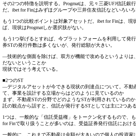
その2つの特徴を説明する。Progmatは、元々三菱UFJ
だ。ibet for Finはみずほグループや三井住友信託などい
もう1つの比較ポイントは対象アセットだ。ibet for Fin
ば、現状はProgmatしか選択肢がない。
もう1つ挙げるとすれば、今プラットフォームを利用して発行してい
券STの発行件数は多くないが、発行総額が大きい。
―技術的な側面を除けば、双方が機能で攻めるというよりは
だないということか
現状ではそう考えている。
■2つのST
―デジタルアセットが今できる現状の到達点について。不動
て、事業を設計する立場からはどのように見ているのか
まず、不動産STの分野でどのようなSTが利用されているの
託の観点から話すと、信託が発行するSTとしては主に2つあ
1つは、一般的な「信託受益権」をトークン化するもので、もう
for Finで取り扱うことが多いのは、受益証券発行信託にお
一般的に、これまで不動産は金額が大きいので個人の投資家