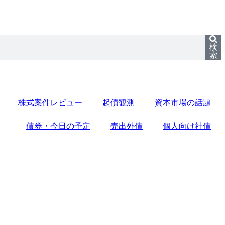
検
索
株式案件レビュー
起債観測
資本市場の話題
債券・今日の予定
売出外債
個人向け社債