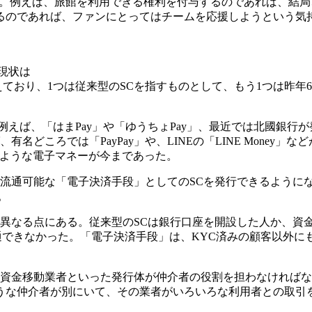
る。例えば、旅館を利用できる権利を付与するのであれば、結
るのであれば、ファンにとってはチームを応援しようという気
現状は
えており、1つは従来型のSCを指すものとして、もう1つは昨
例えば、「はまPay」や「ゆうちょPay」、最近では北國銀行
名どころでは「PayPay」や、LINEの「LINE Money
のような電子マネーが今まであった。
流通可能な「電子決済手段」としてのSCを発行できるように
。
異なる点にある。従来型のSCは銀行口座を開設した人か、資金
行・流通できなかった。「電子決済手段」は、KYC済みの顧客以外
や資金移動業者といった発行体が仲介者の役割を担わなければ
うな仲介者が別にいて、その業者がいろいろな利用者との取引