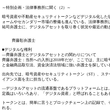
～特別企画・法律事務所に聞く（2）～
暗号資産や不動産セキュリティトークンなどデジタル化した
ォームやセカンダリー市場の整備も進んでいる。法律事務所
祐司弁護士に、デジタルアセットを取り巻く状況や最近の動
齊藤彰弁護士
■デジタルな権利
―齊藤弁護士とデジタルアセットとの関わりについて
齊藤弁護士：当所への入所は2018年だが、ここでは、主に
と金融商品取引法、資金決済法領域に強い弁護士を探してい
出向先では、暗号資産やセキュリティトークン（ST）、ステ
イアンス面を主に担当している。
―デジタルアセットの流通基盤であるプラットフォームとは
定義はいろいろあり、「デジタル資産」と呼ばれることもあ
トークンとは、簡単に言うとブロックチェーン上の記録で、
れる。