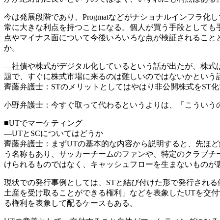
今は発展段階であり、Progmatなどがナショナルインフ
常に大きな利点を持つことになる。個人が買う手段としても
点やマイナス面について今後いろいろな点が検証されること
か。
―社債や株式がデジタル化しているという話が出たが、株式
題で、すぐに株式市場に来るのは難しいのではないかという
齊藤弁護士：STのメリットとしてはやはり非公開株式をST
小野弁護士：今すぐ取って代わるというよりは、「こういう
■UTでマーケティング
―UTとSCについてはどうか
齊藤弁護士：まずUTの基本的な内容から説明すると、先ほ
う名称もあり、サッカーチームのファンや、特定のクラブチ
けられるものではなく、キャッシュフローを生まないものが
現状での発行事例としては、STと結び付けた形で発行される
土産を受け取ることができる権利」などを表象したUTを交
る権利を表象して配るケースもある。