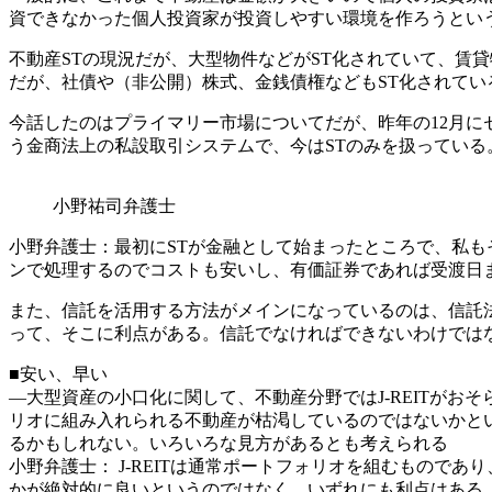
資できなかった個人投資家が投資しやすい環境を作ろうとい
不動産STの現況だが、大型物件などがST化されていて、賃
だが、社債や（非公開）株式、金銭債権などもST化されて
今話したのはプライマリー市場についてだが、昨年の12月にセカンダリ
う金商法上の私設取引システムで、今はSTのみを扱っている
小野祐司弁護士
小野弁護士：最初にSTが金融として始まったところで、私もそ
ンで処理するのでコストも安いし、有価証券であれば受渡日ま
また、信託を活用する方法がメインになっているのは、信託
って、そこに利点がある。信託でなければできないわけでは
■安い、早い
―大型資産の小口化に関して、不動産分野ではJ-REITがお
リオに組み入れられる不動産が枯渇しているのではないかと
るかもしれない。いろいろな見方があるとも考えられる
小野弁護士： J-REITは通常ポートフォリオを組むもので
かが絶対的に良いというのではなく、いずれにも利点はある