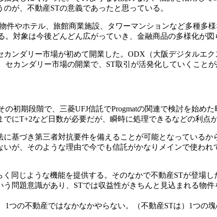
うのが、不動産STの意義であったと思っている。
貸物件やホテル、旅館商業施設、タワーマンションなど多種多
いる。対象は今後どんどん広がっていき、金融商品の多様化が図
ー市場が初めて開業した。ODX（大阪デジタルエクスチェンジ）が提供す
。セカンダリー市場の開業で、ST取引が活発化していくこと
の初期段階で、三菱UFJ信託でProgmatの関連で検討を始
でにT+2など日数が必要だが、瞬時に処理できるなどの利点
法に基づき第三者対抗要件を備えることが可能となっているか
ないが、そのような理由で今でも信託がかなりメインで使われ
そらく同じような機能を提供する。そのなかで不動産STが登場した
いう問題意識があり、STでは収益性がきちんと見込まれる物件
あり、1つの不動産ではなかなかやらない。（不動産STは）1つ
。