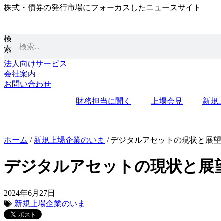
株式・債券の発行市場にフォーカスしたニュースサイト
コ
ン
テ
検
ン
索
ツ
に
法人向けサービス
ス
会社案内
キ
お問い合わせ
ッ
財務担当に聞く
上場会見
新規
プ
ホーム
/
新規上場企業のいま
/
デジタルアセットの現状と展望
デジタルアセットの現状と展
2024年6月27日
新規上場企業のいま