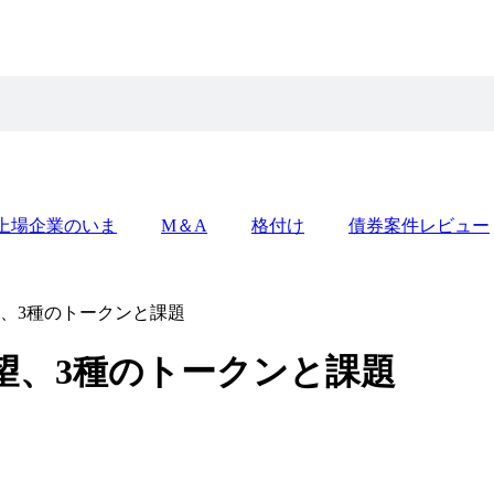
上場企業のいま
M＆A
格付け
債券案件レビュー
、3種のトークンと課題
望、3種のトークンと課題