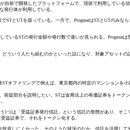
信託銀行が自前で開発したプラットフォームで、現状で利用している
ろいろな発行体が利用している。
は、現状でSTとUTを扱っている。一方で、ProgmatはSTとUT
るSTの発行金額や発行数で違いが見られる。Progmatは受益証券
、どういう人たち組むのかといった話になり、対象アセットの
産STオファリングで例えば、東京都内の特定のマンションを小
か、前提部分を説明したい。STは金商法上の有価証券をトーク
る。
1つは「受益証券発行信託」という信託の形態があり、そこで発行す
ける受益証券で、それをトークン化する。
は投資しにくかった。そのような状況のなか、信託を活用してS