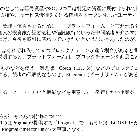
のとしては暗号資産やSC。2つ目は特定の資産に裏付けられて
購入権や、サービス優待を受ける権利をトークン化したユーティ
・管理・流通させるために、「プラットフォーム」と言われる
個人の投資家が証券会社や信託銀行といった中間業者を介さず
上げ、今後も取引に関わっていきたいという思いがあったのが
SCはそれぞれ依って立つブロックチェーンが違う場合があると
説明すると、プラットフォームは、ブロックチェーンを商品ご
ものなどを使う。例えば、Corda（コルダ）などのブロック
る。後者の代表的なものは、Ethereum（イーサリアム）が
する「ノード」という機能などを用意して、発行したい企業や
思うが、それらの特徴について
ogmatが提供する「Progmat」で、もう1つはBOOSTRYが提
matとibet for Finが2大巨頭となる。