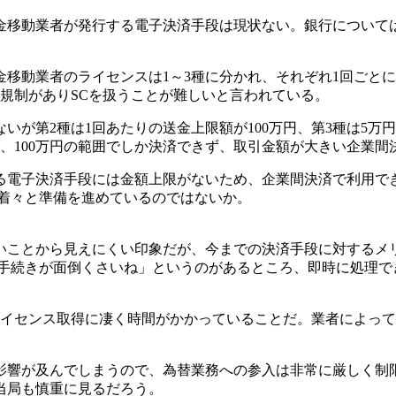
金移動業者が発行する電子決済手段は現状ない。銀行について
移動業者のライセンスは1～3種に分かれ、それぞれ1回ごと
規制がありSCを扱うことが難しいと言われている。
いが第2種は1回あたりの送金上限額が100万円、第3種は5
、100万円の範囲でしか決済できず、取引金額が大きい企業間
る電子決済手段には金額上限がないため、企業間決済で利用で
く着々と準備を進めているのではないか。
いことから見えにくい印象だが、今までの決済手段に対するメ
と手続きが面倒くさいね」というのがあるところ、即時に処理で
ライセンス取得に凄く時間がかかっていることだ。業者によって
影響が及んでしまうので、為替業務への参入は非常に厳しく制
当局も慎重に見るだろう。