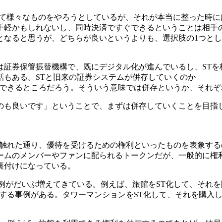
ラ化して様々なものをやろうとしているが、それが本当に整った
手軽かもしれないし、同時決済ですぐできるということは相手
となると思うが、どちらが良いというよりも、選択肢の1つと
は証券保管振替機構で、既にデジタル化が進んでいるし、STを
話もある。STと旧来の証券システムが併存していくのか
化できるところだろう。そういう意味では併存というか、それ
のも良いです」ということで、まずは併存していくことを目指
ど触れた通り、優待を受けるための権利といったものを表象する
ームのメンバーやファンに配られるトークンだが、一般的に権利
裏付けになっている。
例がだいぶ増えてきている。例えば、旅館をST化して、それ
付する事例がある。タワーマンションをST化して、それを購入