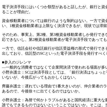
電子決済手段にはいくつか類型があると話したが、銀行と資
ることが理由だ。
資金移動業者については銀行のような制約はない。一方で資金
い、1種資金移動業者は上限なく決済できるが、現状では滞留
そのため、事実上、第2種、第3種資金移動業者しか発行できな
応できないし、第2種資金移動業者が電子決済手段であっても
一方で、信託会社や信託銀行が信託受益権の形式で発行でき
出しており、信託型のSCといった電子決済手段を発行すべ
■参入のジレンマ
―一般的な消費者ではなくて企業間決済で使われる場面が多
小野弁護士：SCは決済手段としては、「銀行決済はちょっ
いないが、今後広がってもおかしくはない。
齊藤弁護士：遅れている理由で1番大きいのが、仲介業者の
あるので、今後徐々に出てくるのではないか。
小野弁護士：為替で何かトラブルがあると国民経済に重大な
誰でもできるものではないということではないか。そこは、