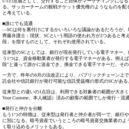
UTの意義として、交付すること自体がマーケティングにな
る。サッカーチームの観戦チケット優先権のようなものを配
と考えている。
■誰にでも流通
―SCは何を裏付けにするかいろいろな議論があるだろうが、
齊藤弁護士：現状、SCという用語の使われ方が2つあると考
段」を指すものとして、それぞれ使用されている。
従来型のSCとしては、銀行が現在発行している電子マネー、
う1つは、資金移動業者が発行する電子マネーがある。例えば、有
段”と違って誰かに送金でき、換金できる電子マネーだ。そ
一方で、昨年の6月の法改正により、パブリックチェーン上で
託会社や信託銀行が発行可能な信託受益権の形式のSCがある
従来型との違いの1点目は、利用できる対象者の範囲が大きく
Your Custome、本人確認）済みの顧客の範囲でしか発
■発行と仲介を分離
もう1つの特徴は、従来型は発行者と仲介者が同一で、銀行
に別になる。暗号資産でいうところの暗号資産交換業者のよ
く取り込めるメリットもある。