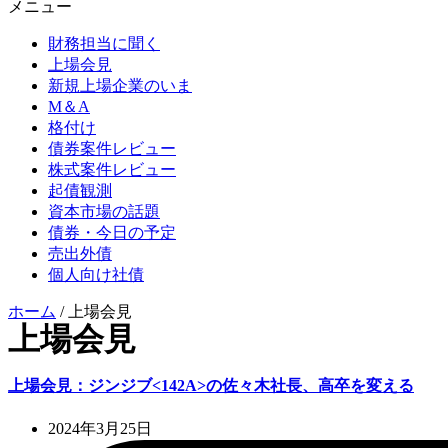
メニュー
財務担当に聞く
上場会見
新規上場企業のいま
M＆A
格付け
債券案件レビュー
株式案件レビュー
起債観測
資本市場の話題
債券・今日の予定
売出外債
個人向け社債
ホーム
/
上場会見
上場会見
上場会見：ジンジブ<142A>の佐々木社長、高卒を変える
2024年3月25日