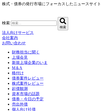
株式・債券の発行市場にフォーカスしたニュースサイト
コ
ン
テ
ン
検索
ツ
検索
に
法人向けサービス
ス
会社案内
キ
お問い合わせ
ッ
プ
財務担当に聞く
上場会見
新規上場企業のいま
M＆A
格付け
債券案件レビュー
株式案件レビュー
起債観測
資本市場の話題
債券・今日の予定
売出外債
個人向け社債