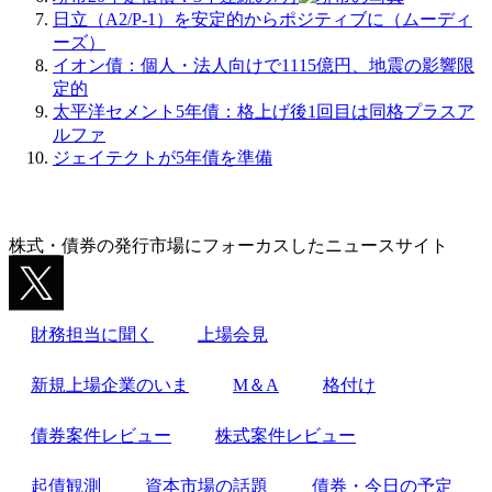
シ
日立（A2/P-1）を安定的からポジティブに（ムーディ
ーズ）
ョ
イオン債：個人・法人向けで1115億円、地震の影響限
ン
定的
太平洋セメント5年債：格上げ後1回目は同格プラスア
ルファ
ジェイテクトが5年債を準備
株式・債券の発行市場にフォーカスしたニュースサイト
財務担当に聞く
上場会見
新規上場企業のいま
M＆A
格付け
債券案件レビュー
株式案件レビュー
起債観測
資本市場の話題
債券・今日の予定