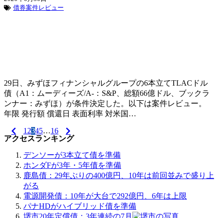
債券案件レビュー
29日、みずほフィナンシャルグループの6本立てTLACドル
債（A1：ムーディーズ/A-：S&P、総額66億ドル、ブックラ
ンナー：みずほ）が条件決定した。以下は案件レビュー。
年限 発行額 償還日 表面利率 対米国…
1
2
3
4
5
…
16
投
アクセスランキング
稿
デンソーが3本立て債を準備
ナ
ホンダFが3年・5年債を準備
鹿島債：29年ぶりの400億円、10年は前回並みで盛り上
ビ
がる
ゲ
電源開発債：10年が大台で292億円、6年は上限
パナHDがハイブリッド債を準備
ー
堺市20年定償債：3年連続の7月