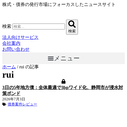
株式・債券の発行市場にフォーカスしたニュースサイト
コ
ン
テ
ン
検索
ツ
検索
に
法人向けサービス
ス
会社案内
キ
お問い合わせ
ッ
メニュー
プ
ホーム
/
rui の記事
rui
3日の5年地方債：全体最適で3bpワイド化、静岡市が浸水対
策ボンド
2026年7月3日
債券案件レビュー