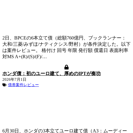
2日、BPCEの6本立て債（総額760億円、ブックランナー：
大和/三菱/みずほ/ナティクシス/野村）が条件決定した。以下
は案件レビュー。 格付け 回号 年限 発行額 償還日 表面利率
対MS A+(R)/(S)/(F)/…
ホンダ債：初のユーロ建て、厚めのIPTが奏功
2026年7月1日
債券案件レビュー
6月30日、ホンダの3本立てユーロ建て債（A3：ムーディー