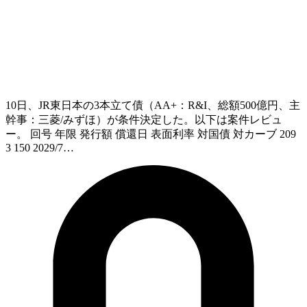
10日、JR東日本の3本立て債（AA+：R&I、総額500億円、主
幹事：三菱/みずほ）が条件決定した。以下は案件レビュ
ー。 回号 年限 発行額 償還日 表面利率 対国債 対カーブ 209
3 150 2029/7…