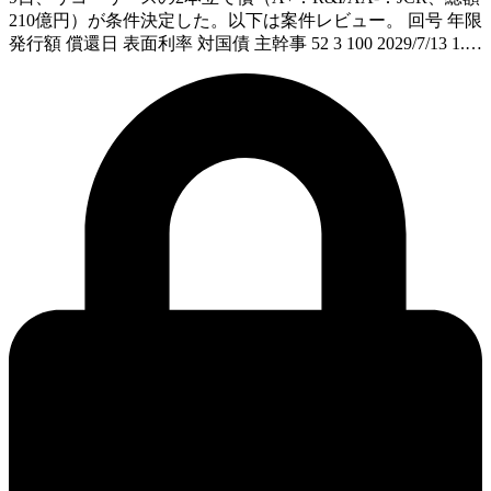
210億円）が条件決定した。以下は案件レビュー。 回号 年限
発行額 償還日 表面利率 対国債 主幹事 52 3 100 2029/7/13 1.…