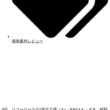
債券案件レビュー
9日、リコーリースの2本立て債（A+：R&I/AA-：JCR、総額