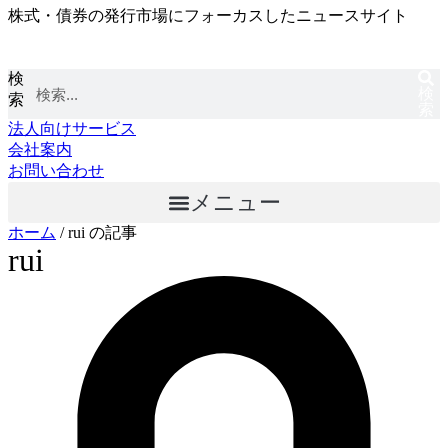
株式・債券の発行市場にフォーカスしたニュースサイト
コ
ン
テ
検
ン
検
索
ツ
索
に
法人向けサービス
ス
会社案内
キ
お問い合わせ
ッ
メニュー
プ
ホーム
/
rui の記事
rui