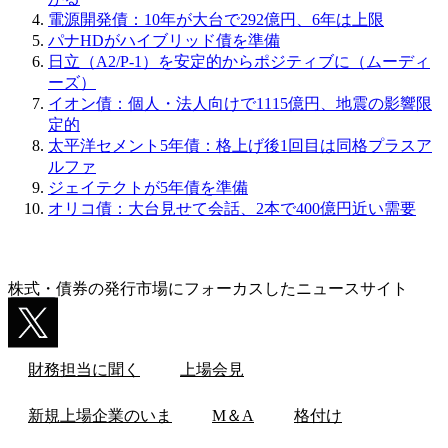
ゲ
電源開発債：10年が大台で292億円、6年は上限
パナHDがハイブリッド債を準備
ー
日立（A2/P-1）を安定的からポジティブに（ムーディ
シ
ーズ）
イオン債：個人・法人向けで1115億円、地震の影響限
ョ
定的
ン
太平洋セメント5年債：格上げ後1回目は同格プラスア
ルファ
ジェイテクトが5年債を準備
オリコ債：大台見せて会話、2本で400億円近い需要
株式・債券の発行市場にフォーカスしたニュースサイト
財務担当に聞く
上場会見
新規上場企業のいま
M＆A
格付け