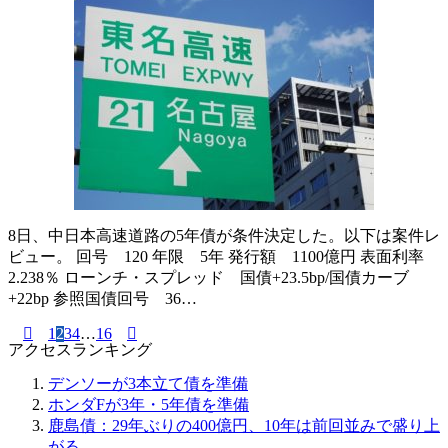
8日、中日本高速道路の5年債が条件決定した。以下は案件レ
ビュー。 回号 120 年限 5年 発行額 1100億円 表面利率
2.238％ ローンチ・スプレッド 国債+23.5bp/国債カーブ
+22bp 参照国債回号 36…
1
2
3
4
…
16
投
アクセスランキング
稿
デンソーが3本立て債を準備
ナ
ホンダFが3年・5年債を準備
鹿島債：29年ぶりの400億円、10年は前回並みで盛り上
ビ
がる