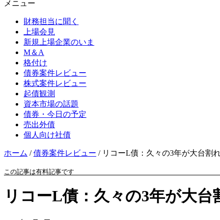
メニュー
財務担当に聞く
上場会見
新規上場企業のいま
M＆A
格付け
債券案件レビュー
株式案件レビュー
起債観測
資本市場の話題
債券・今日の予定
売出外債
個人向け社債
ホーム
/
債券案件レビュー
/
リコーL債：久々の3年が大台割れ
この記事は有料記事です
リコーL債：久々の3年が大台