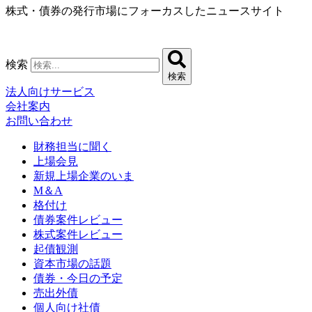
株式・債券の発行市場にフォーカスしたニュースサイト
コ
ン
テ
ン
検索
ツ
検索
に
法人向けサービス
ス
会社案内
キ
お問い合わせ
ッ
プ
財務担当に聞く
上場会見
新規上場企業のいま
M＆A
格付け
債券案件レビュー
株式案件レビュー
起債観測
資本市場の話題
債券・今日の予定
売出外債
個人向け社債