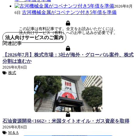
2026年8月
古河機械金属がコベナンツ付き5年債を準備
6日
この記事は有料記事です。全文をお読みいただくには、
法人向けサービス（有料）へのお申し込みが必要です。
法人向けサービスのご案内
関連記事
【2026年7月】株式市場：3社が海外・グローバル案件、株式
分割は進むか
2026年8月6日
株式
石油資源開発<1662>：米国タイトオイル・ガス資産を取得
2026年8月6日
M＆A