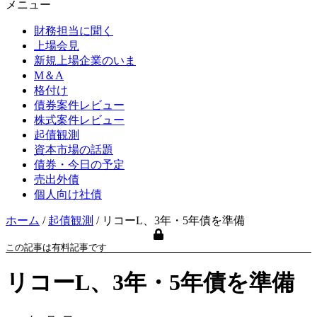
メニュー
財務担当に聞く
上場会見
新規上場企業のいま
M＆A
格付け
債券案件レビュー
株式案件レビュー
起債観測
資本市場の話題
債券・今日の予定
売出外債
個人向け社債
ホーム
/
起債観測
/
リコーL、3年・5年債を準備
この記事は有料記事です
リコーL、3年・5年債を準備