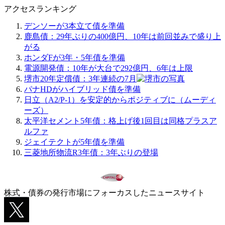
アクセスランキング
デンソーが3本立て債を準備
鹿島債：29年ぶりの400億円、10年は前回並みで盛り上
がる
ホンダFが3年・5年債を準備
電源開発債：10年が大台で292億円、6年は上限
堺市20年定償債：3年連続の7月
パナHDがハイブリッド債を準備
日立（A2/P-1）を安定的からポジティブに（ムーディ
ーズ）
太平洋セメント5年債：格上げ後1回目は同格プラスア
ルファ
ジェイテクトが5年債を準備
三菱地所物流R3年債：3年ぶりの登場
株式・債券の発行市場にフォーカスしたニュースサイト