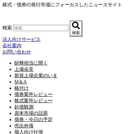
株式・債券の発行市場にフォーカスしたニュースサイト
コ
ン
テ
ン
検索
ツ
検索
に
法人向けサービス
ス
会社案内
キ
お問い合わせ
ッ
プ
財務担当に聞く
上場会見
新規上場企業のいま
M＆A
格付け
債券案件レビュー
株式案件レビュー
起債観測
資本市場の話題
債券・今日の予定
売出外債
個人向け社債