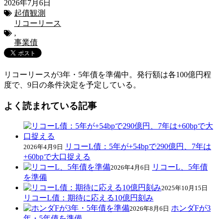
2026年7月6日
起債観測
リコーリース
,
事業債
リコーリースが3年・5年債を準備中。発行額は各100億円程
度で、9日の条件決定を予定している。
よく読まれている記事
リコーL債：5年が+54bpで290億円、7年は
2026年4月9日
+60bpで大口捉える
リコーL、5年債
2026年4月6日
を準備
2025年10月15日
リコーL債：期待に応える10億円刻み
ホンダFが3
2026年8月6日
年・5年債を準備