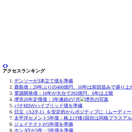
アクセスランキング
デンソーが3本立て債を準備
鹿島債：29年ぶりの400億円、10年は前回並みで盛り上
電源開発債：10年が大台で292億円、6年は上限
堺市20年定償債：3年連続の7月
パナHDがハイブリッド債を準備
日立（A2/P-1）を安定的からポジティブに（ムーディ
太平洋セメント5年債：格上げ後1回目は同格プラスア
ジェイテクトが5年債を準備
ホンダFが3年・5年債を準備