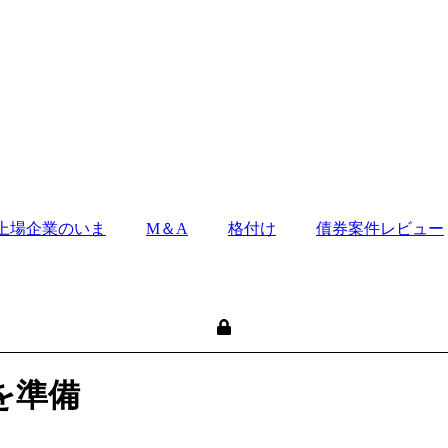
上場企業のいま
M＆A
格付け
債券案件レビュー
を準備