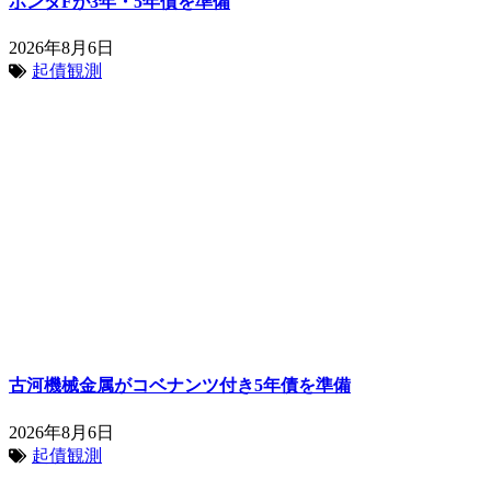
ホンダFが3年・5年債を準備
2026年8月6日
起債観測
古河機械金属がコベナンツ付き5年債を準備
2026年8月6日
起債観測