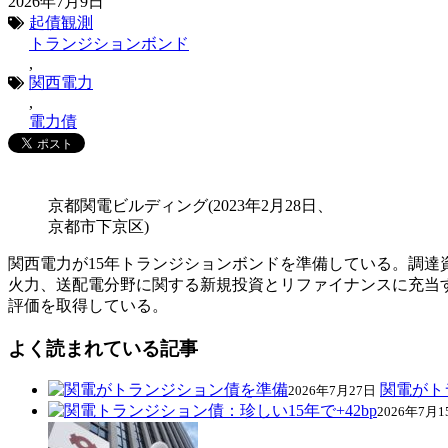
2026年7月9日
起債観測
トランジションボンド
,
関西電力
,
電力債
京都関電ビルディング(2023年2月28日、
京都市下京区)
関西電力が15年トランジションボンドを準備している。調
火力、送配電分野に関する新規投資とリファイナンスに充当
評価を取得している。
よく読まれている記事
関電がト
2026年7月27日
2026年7月1