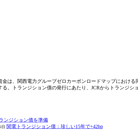
達資金は、関西電力グループゼロカーボンロードマップにおける
する。トランジション債の発行にあたり、JCRからトランジシ
ランジション債を準備
関電トランジション債：珍しい15年で+42bp
5日