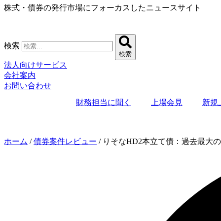
株式・債券の発行市場にフォーカスしたニュースサイト
コ
ン
テ
ン
検索
ツ
検索
に
法人向けサービス
ス
会社案内
キ
お問い合わせ
ッ
プ
財務担当に聞く
上場会見
新規
ホーム
/
債券案件レビュー
/
りそなHD2本立て債：過去最大の7