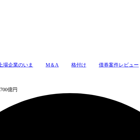
上場企業のいま
M＆A
格付け
債券案件レビュー
00億円