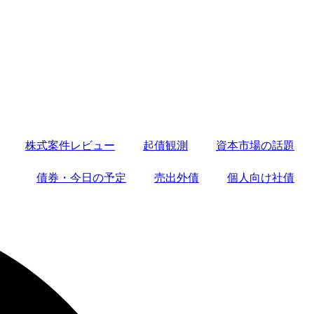
株式案件レビュー
起債観測
資本市場の話題
債券・今日の予定
売出外債
個人向け社債