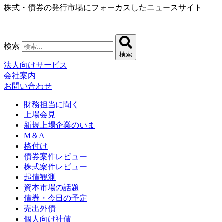
株式・債券の発行市場にフォーカスしたニュースサイト
コ
ン
テ
ン
検索
ツ
検索
に
法人向けサービス
ス
会社案内
キ
お問い合わせ
ッ
プ
財務担当に聞く
上場会見
新規上場企業のいま
M＆A
格付け
債券案件レビュー
株式案件レビュー
起債観測
資本市場の話題
債券・今日の予定
売出外債
個人向け社債