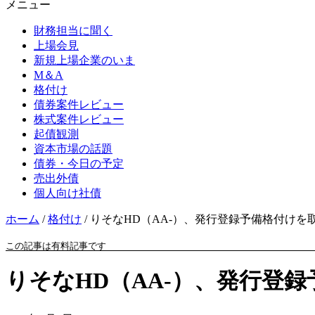
メニュー
財務担当に聞く
上場会見
新規上場企業のいま
M＆A
格付け
債券案件レビュー
株式案件レビュー
起債観測
資本市場の話題
債券・今日の予定
売出外債
個人向け社債
ホーム
/
格付け
/
りそなHD（AA-）、発行登録予備格付けを取
この記事は有料記事です
りそなHD（AA-）、発行登録