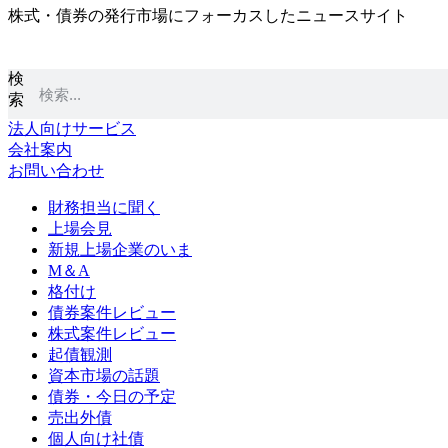
株式・債券の発行市場にフォーカスしたニュースサイト
コ
ン
テ
検
ン
索
ツ
に
法人向けサービス
ス
会社案内
キ
お問い合わせ
ッ
プ
財務担当に聞く
上場会見
新規上場企業のいま
M＆A
格付け
債券案件レビュー
株式案件レビュー
起債観測
資本市場の話題
債券・今日の予定
売出外債
個人向け社債