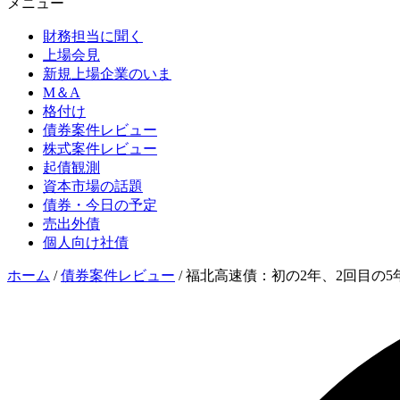
メニュー
財務担当に聞く
上場会見
新規上場企業のいま
M＆A
格付け
債券案件レビュー
株式案件レビュー
起債観測
資本市場の話題
債券・今日の予定
売出外債
個人向け社債
ホーム
/
債券案件レビュー
/
福北高速債：初の2年、2回目の5