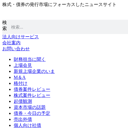
株式・債券の発行市場にフォーカスしたニュースサイト
コ
ン
テ
検
ン
索
ツ
に
法人向けサービス
ス
会社案内
キ
お問い合わせ
ッ
プ
財務担当に聞く
上場会見
新規上場企業のいま
M＆A
格付け
債券案件レビュー
株式案件レビュー
起債観測
資本市場の話題
債券・今日の予定
売出外債
個人向け社債