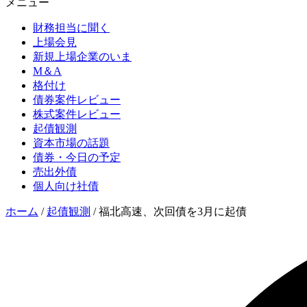
メニュー
財務担当に聞く
上場会見
新規上場企業のいま
M＆A
格付け
債券案件レビュー
株式案件レビュー
起債観測
資本市場の話題
債券・今日の予定
売出外債
個人向け社債
ホーム
/
起債観測
/
福北高速、次回債を3月に起債