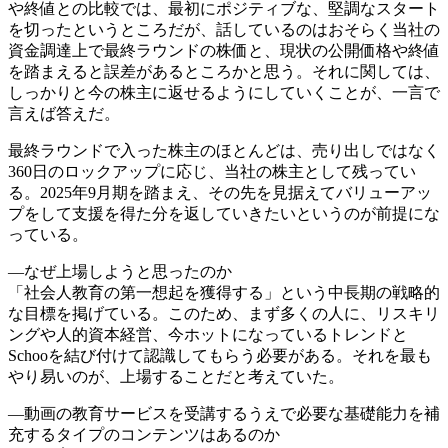
や終値との比較では、最初にポジティブな、堅調なスタート
を切ったというところだが、話しているのはおそらく当社の
資金調達上で最終ラウンドの株価と、現状の公開価格や終値
を踏まえると誤差があるところかと思う。それに関しては、
しっかりと今の株主に返せるようにしていくことが、一言で
言えば答えだ。
最終ラウンドで入った株主のほとんどは、売り出しではなく
360日のロックアップに応じ、当社の株主として残ってい
る。2025年9月期を踏まえ、その先を見据えてバリューアッ
プをして支援を得た分を返していきたいというのが前提にな
っている。
―なぜ上場しようと思ったのか
「社会人教育の第一想起を獲得する」という中長期の戦略的
な目標を掲げている。このため、まず多くの人に、リスキリ
ングや人的資本経営、今ホットになっているトレンドと
Schooを結び付けて認識してもらう必要がある。それを最も
やり易いのが、上場することだと考えていた。
―動画の教育サービスを受講するうえで必要な基礎能力を補
充するタイプのコンテンツはあるのか