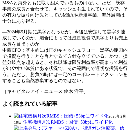
M&Aと海外ともに取り組んでいるものはない。ただ、既存
事業の成長と合わせて、キャッシュも生まれていくので、そ
の有力な振り向け先としてのM&Aや新規事業、海外展開は
十分にあり得る。
―2024年9月期に黒字となったが、今後は安定して黒字を達
成していくのか、場合によっては成長投資で黒字よりも売上
成長を目指すのか
中西CFO：基本的には正のキャッシュフロー、黒字の範囲内
で投資を行うことを旨とするで方針を立てている。かつ、損
益分岐点を超えると、それ以降は限界利益率が高まって利益
が出やすい体質にある状況で、その範囲内で適切な投資を行
う。ただし、勝負の時には一定のコーポレートアクションを
することも当然放棄するものではない。
［キャピタルアイ・ニュース 鈴木 洋平］
よく読まれている記事
2026年2月
住宅機構月次RMBS：国債+53bpにワイド化
18日