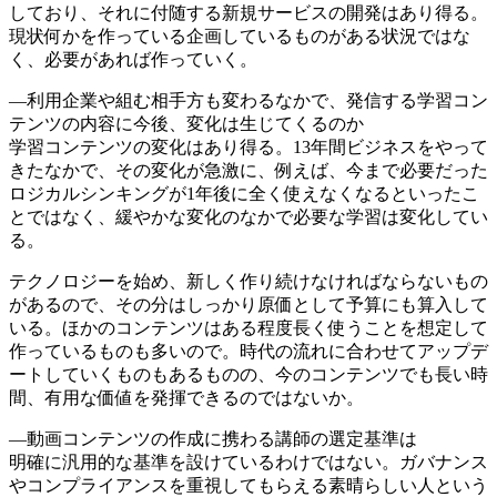
しており、それに付随する新規サービスの開発はあり得る。
現状何かを作っている企画しているものがある状況ではな
く、必要があれば作っていく。
―利用企業や組む相手方も変わるなかで、発信する学習コン
テンツの内容に今後、変化は生じてくるのか
学習コンテンツの変化はあり得る。13年間ビジネスをやって
きたなかで、その変化が急激に、例えば、今まで必要だった
ロジカルシンキングが1年後に全く使えなくなるといったこ
とではなく、緩やかな変化のなかで必要な学習は変化してい
る。
テクノロジーを始め、新しく作り続けなければならないもの
があるので、その分はしっかり原価として予算にも算入して
いる。ほかのコンテンツはある程度長く使うことを想定して
作っているものも多いので。時代の流れに合わせてアップデ
ートしていくものもあるものの、今のコンテンツでも長い時
間、有用な価値を発揮できるのではないか。
―動画コンテンツの作成に携わる講師の選定基準は
明確に汎用的な基準を設けているわけではない。ガバナンス
やコンプライアンスを重視してもらえる素晴らしい人という