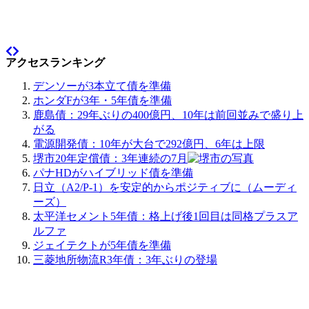
アクセスランキング
デンソーが3本立て債を準備
ホンダFが3年・5年債を準備
鹿島債：29年ぶりの400億円、10年は前回並みで盛り上
がる
電源開発債：10年が大台で292億円、6年は上限
堺市20年定償債：3年連続の7月
パナHDがハイブリッド債を準備
日立（A2/P-1）を安定的からポジティブに（ムーディ
ーズ）
太平洋セメント5年債：格上げ後1回目は同格プラスア
ルファ
ジェイテクトが5年債を準備
三菱地所物流R3年債：3年ぶりの登場