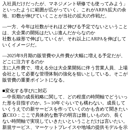
入社員だけだったが、マネジメント研修でも使ってみよう」
といったように範囲が広がっていく。これがARPA拡大の余
地、ID数が伸びていくことが当社の拡大の作戦だ。
―一方、今年は社数がそれほど伸びる予定でないということ
は、大企業の開拓はだいぶ進んだからなのか
社数も線形で伸ばしていくが、それ以上にARPAを伸ばして
いくイメージだ。
―2025年9月期の販管費や人件費が大幅に増える予定だが、
どこに注力するのか
主に人件費で、増える分は大企業開拓に伴う営業人員、上場
会社として必要な管理体制の強化を狙いとしている。そこが
販管費の重要ポイントになる。
■変化する学びに対応
―中長期の成長戦略に関して、どの程度の時間軸でどういっ
た形を目指すのか。5～10年ぐらいでも構わない。成長して
いくうえでの新サービスを作っていくのかも含めて聞きたい
森CEO：ここで具体的な数字の明言は難しいものの、長く
ない時間軸で実現していきたいということだけは言いたい。
新規サービス、マーケットプレイスや地域の提供モデルを示