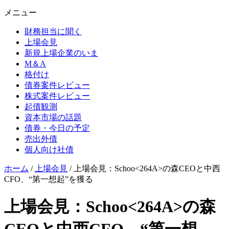
メニュー
財務担当に聞く
上場会見
新規上場企業のいま
M＆A
格付け
債券案件レビュー
株式案件レビュー
起債観測
資本市場の話題
債券・今日の予定
売出外債
個人向け社債
ホーム
/
上場会見
/
上場会見：Schoo<264A>の森CEOと中西
CFO、“第一想起”を獲る
上場会見：Schoo<264A>の森