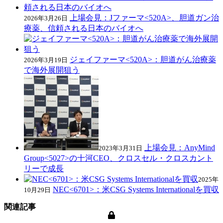
上場会見：Jファーマ<520A>、胆道ガン治
2026年3月26日
療薬、信頼される日本のバイオへ
ジェイファーマ<520A>：胆道がん治療薬
2026年3月19日
で海外展開狙う
上場会見：AnyMind
2023年3月31日
Group<5027>の十河CEO、クロスセル・クロスカント
リーで成長
2025年
NEC<6701>：米CSG Systems Internationalを買収
10月29日
関連記事