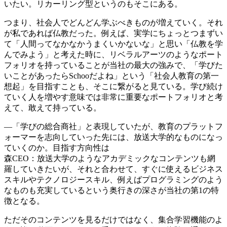
いたい。リカーリング型というのもそこにある。
つまり、社会人でどんどん学ぶべきものが増えていく。それ
が私であれば仏教だった。例えば、実学にちょっとつまずい
て「人間ってなかなかうまくいかないな」と思い「仏教を学
んでみよう」と考えた時に、リベラルアーツのようなポート
フォリオを持っていることが当社の最大の強みで、「学びた
いことがあったらSchooだよね」という「社会人教育の第一
想起」を目指すことも、そこに繋がると見ている。学び続け
ていく人を増やす意味では非常に重要なポートフォリオと考
えて、敢えて持っている。
―「学びの総合商社」と表現していたが、教育のプラットフ
ォーマーを志向していった先には、放送大学的なものになっ
ていくのか。目指す方向性は
森CEO：放送大学のようなアカデミックなコンテンツも網
羅していきたいが、それと合わせて、すぐに使えるビジネス
スキルやテクノロジースキル、例えばプログラミングのよう
なものも充実しているという奥行きの深さが当社の第1の特
徴となる。
ただそのコンテンツを見るだけではなく、集合学習機能のよ