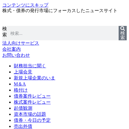
コンテンツにスキップ
株式・債券の発行市場にフォーカスしたニュースサイト
検
検
索
索
法人向けサービス
会社案内
お問い合わせ
財務担当に聞く
上場会見
新規上場企業のいま
M＆A
格付け
債券案件レビュー
株式案件レビュー
起債観測
資本市場の話題
債券・今日の予定
売出外債