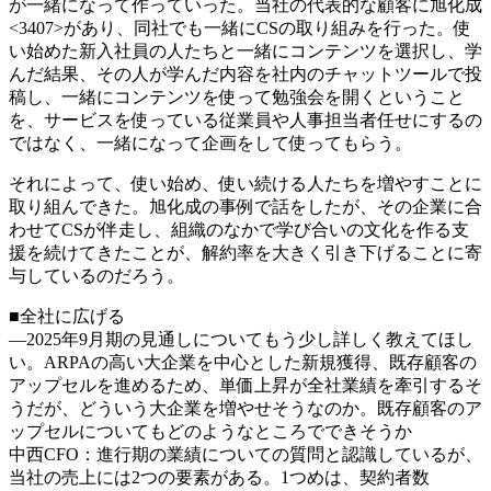
が一緒になって作っていった。当社の代表的な顧客に旭化成
<3407>があり、同社でも一緒にCSの取り組みを行った。使
い始めた新入社員の人たちと一緒にコンテンツを選択し、学
んだ結果、その人が学んだ内容を社内のチャットツールで投
稿し、一緒にコンテンツを使って勉強会を開くということ
を、サービスを使っている従業員や人事担当者任せにするの
ではなく、一緒になって企画をして使ってもらう。
それによって、使い始め、使い続ける人たちを増やすことに
取り組んできた。旭化成の事例で話をしたが、その企業に合
わせてCSが伴走し、組織のなかで学び合いの文化を作る支
援を続けてきたことが、解約率を大きく引き下げることに寄
与しているのだろう。
■全社に広げる
―2025年9月期の見通しについてもう少し詳しく教えてほし
い。ARPAの高い大企業を中心とした新規獲得、既存顧客の
アップセルを進めるため、単価上昇が全社業績を牽引するそ
うだが、どういう大企業を増やせそうなのか。既存顧客のア
ップセルについてもどのようなところでできそうか
中西CFO：進行期の業績についての質問と認識しているが、
当社の売上には2つの要素がある。1つめは、契約者数