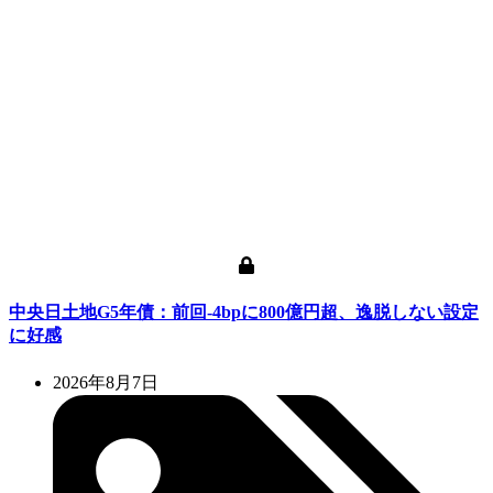
中央日土地G5年債：前回-4bpに800億円超、逸脱しない設定
に好感
2026年8月7日