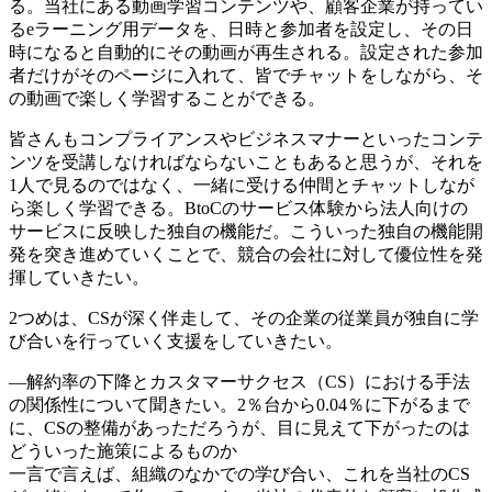
る。当社にある動画学習コンテンツや、顧客企業が持ってい
るeラーニング用データを、日時と参加者を設定し、その日
時になると自動的にその動画が再生される。設定された参加
者だけがそのページに入れて、皆でチャットをしながら、そ
の動画で楽しく学習することができる。
皆さんもコンプライアンスやビジネスマナーといったコンテ
ンツを受講しなければならないこともあると思うが、それを
1人で見るのではなく、一緒に受ける仲間とチャットしなが
ら楽しく学習できる。BtoCのサービス体験から法人向けの
サービスに反映した独自の機能だ。こういった独自の機能開
発を突き進めていくことで、競合の会社に対して優位性を発
揮していきたい。
2つめは、CSが深く伴走して、その企業の従業員が独自に学
び合いを行っていく支援をしていきたい。
―解約率の下降とカスタマーサクセス（CS）における手法
の関係性について聞きたい。2％台から0.04％に下がるまで
に、CSの整備があっただろうが、目に見えて下がったのは
どういった施策によるものか
一言で言えば、組織のなかでの学び合い、これを当社のCS