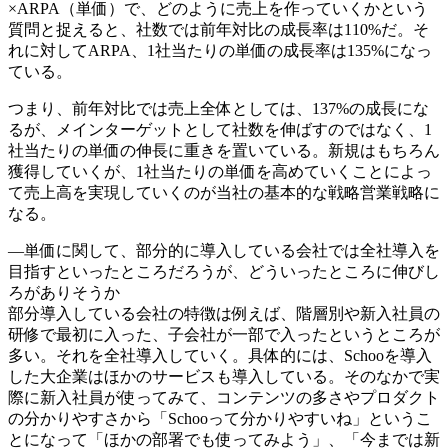
×ARPA（単価）で、どのように売上を作っていくかという
質問と捉えると、社数では前年対比の成長率は110%だ。そ
れに対してARPA、1社当たりの単価の成長率は135%になっ
ている。
つまり、前年対比では売上全体としては、137%の成長にな
るが、メインターゲットとして社数を伸ばすのではなく、1
社当たりの単価の伸長に重きを置いている。新規はもちろん
獲得していくが、1社当たりの単価を高めていくことによっ
て売上高を実現していくのが当社の基本的な戦略営業戦略に
なる。
―単価に関して、部分的に導入している会社では全社導入を
目指すといったところだろうが、どういったところに伸びし
ろがありそうか
部分導入している会社の特徴は例えば、階層別や新入社員の
研修で最初に入った、子会社が一部で入ったというところが
多い。それを全社導入していく。具体的には、Schooを導入
した大企業はほかのサービスも導入している。そのなかで実
際に新入社員が使ってみて、コンテンツの多さやプロダクト
の分かりやすさから「Schooって分かりやすいね」というこ
とになって「ほかの部署でも使ってみよう」、「今までは新