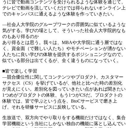
うに皆で動画コンテンツを受けられるような体験を通じて、
テレビで動画を流していくだけでは得られないオンライン上
でのキャンパスに通えるような体験を作っていきたい。
―社会人大学院のグループワークの雰囲気に似ているような
気がする。学びの場として、そういった社会人大学院的なも
のもあり得るのか
あり得るとは思う。我々は、MBAや大学院に通う層ではな
く、資金面（で難しい人たち）やモチベーションが湧かない
人たちに良い学びの体験を提供するポジショニングなので、
似ている部分は出てくるが、全く違うものになっていく。
■皆で楽しく学習
―競合優位性に関してコンテンツやプロダクﾄ、カスタマー
サクセス（CS）を挙げているが、他社と比べた時の差別化
が見えにくい。差別化を図っていきたい点があれば聞きたい
1つめがプロダクトの体験、もう1つがCSだ。プロダクトの
体験では、皆で学ぶという点を、BtoCサービスで磨き上
げ、それを研修サービスに反映している。
生放送で、双方向でやり取りをする機能だけではなく、集合
学習機能という当社にしかない独自の機能に落とし込んでい