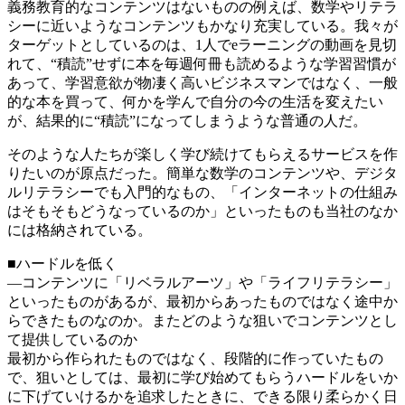
義務教育的なコンテンツはないものの例えば、数学やリテラ
シーに近いようなコンテンツもかなり充実している。我々が
ターゲットとしているのは、1人でeラーニングの動画を見切
れて、“積読”せずに本を毎週何冊も読めるような学習習慣が
あって、学習意欲が物凄く高いビジネスマンではなく、一般
的な本を買って、何かを学んで自分の今の生活を変えたい
が、結果的に“積読”になってしまうような普通の人だ。
そのような人たちが楽しく学び続けてもらえるサービスを作
りたいのが原点だった。簡単な数学のコンテンツや、デジタ
ルリテラシーでも入門的なもの、「インターネットの仕組み
はそもそもどうなっているのか」といったものも当社のなか
には格納されている。
■ハードルを低く
―コンテンツに「リベラルアーツ」や「ライフリテラシー」
といったものがあるが、最初からあったものではなく途中か
らできたものなのか。またどのような狙いでコンテンツとし
て提供しているのか
最初から作られたものではなく、段階的に作っていたもの
で、狙いとしては、最初に学び始めてもらうハードルをいか
に下げていけるかを追求したときに、できる限り柔らかく日