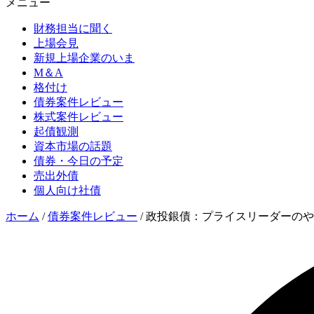
メニュー
財務担当に聞く
上場会見
新規上場企業のいま
M＆A
格付け
債券案件レビュー
株式案件レビュー
起債観測
資本市場の話題
債券・今日の予定
売出外債
個人向け社債
ホーム
/
債券案件レビュー
/
政投銀債：プライスリーダーのやり