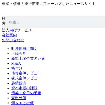
株式・債券の発行市場にフォーカスしたニュースサイト
コ
ン
テ
検
ン
索
ツ
に
法人向けサービス
ス
会社案内
キ
お問い合わせ
ッ
プ
財務担当に聞く
上場会見
新規上場企業のいま
M＆A
格付け
債券案件レビュー
株式案件レビュー
起債観測
資本市場の話題
債券・今日の予定
売出外債
個人向け社債