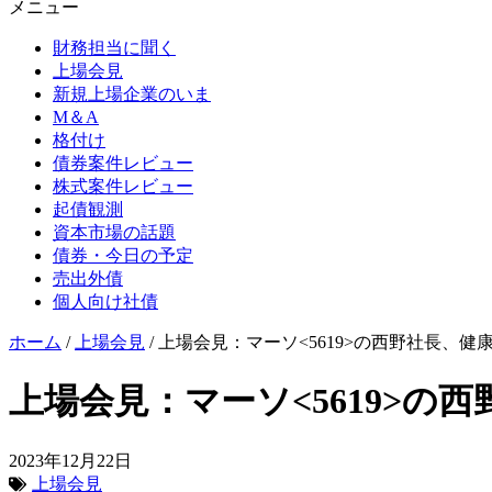
メニュー
財務担当に聞く
上場会見
新規上場企業のいま
M＆A
格付け
債券案件レビュー
株式案件レビュー
起債観測
資本市場の話題
債券・今日の予定
売出外債
個人向け社債
ホーム
/
上場会見
/
上場会見：マーソ<5619>の西野社長、健
上場会見：マーソ<5619>の
2023年12月22日
上場会見