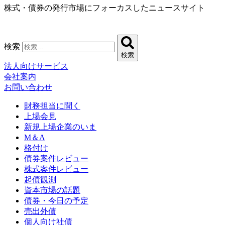
株式・債券の発行市場にフォーカスしたニュースサイト
コ
ン
テ
ン
検索
ツ
検索
に
法人向けサービス
ス
会社案内
キ
お問い合わせ
ッ
プ
財務担当に聞く
上場会見
新規上場企業のいま
M＆A
格付け
債券案件レビュー
株式案件レビュー
起債観測
資本市場の話題
債券・今日の予定
売出外債
個人向け社債