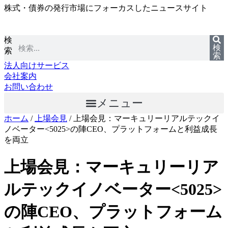
株式・債券の発行市場にフォーカスしたニュースサイト
コ
ン
テ
検
ン
検
索
ツ
索
に
法人向けサービス
ス
会社案内
キ
お問い合わせ
ッ
メニュー
プ
ホーム
/
上場会見
/
上場会見：マーキュリーリアルテックイ
ノベーター<5025>の陣CEO、プラットフォームと利益成長
を両立
上場会見：マーキュリーリア
ルテックイノベーター<5025>
の陣CEO、プラットフォーム