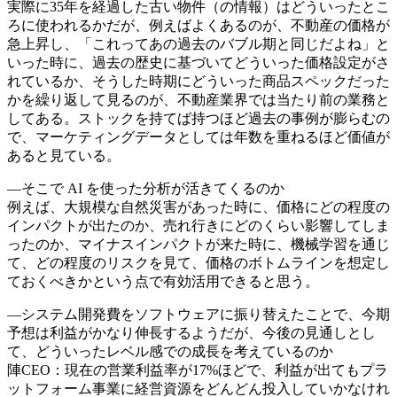
実際に35年を経過した古い物件（の情報）はどういったとこ
ろに使われるかだが、例えばよくあるのが、不動産の価格が
急上昇し、「これってあの過去のバブル期と同じだよね」と
いった時に、過去の歴史に基づいてどういった価格設定がさ
れているか、そうした時期にどういった商品スペックだった
かを繰り返して見るのが、不動産業界では当たり前の業務と
してある。ストックを持てば持つほど過去の事例が膨らむの
で、マーケティングデータとしては年数を重ねるほど価値が
あると見ている。
―そこで AI を使った分析が活きてくるのか
例えば、大規模な自然災害があった時に、価格にどの程度の
インパクトが出たのか、売れ行きにどのくらい影響してしま
ったのか、マイナスインパクトが来た時に、機械学習を通じ
て、どの程度のリスクを見て、価格のボトムラインを想定し
ておくべきかという点で有効活用できると思う。
―システム開発費をソフトウェアに振り替えたことで、今期
予想は利益がかなり伸長するようだが、今後の見通しとし
て、どういったレベル感での成長を考えているのか
陣CEO：現在の営業利益率が17%ほどで、利益が出てもプラ
ットフォーム事業に経営資源をどんどん投入していかなけれ