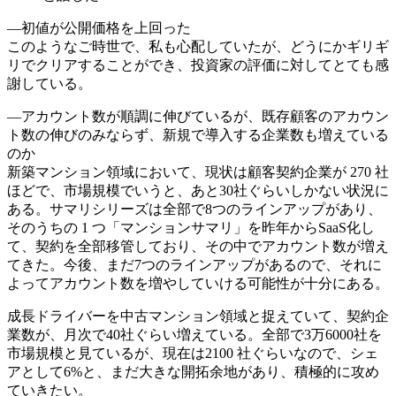
―初値が公開価格を上回った
このようなご時世で、私も心配していたが、どうにかギリギ
リでクリアすることができ、投資家の評価に対してとても感
謝している。
―アカウント数が順調に伸びているが、既存顧客のアカウン
ト数の伸びのみならず、新規で導入する企業数も増えている
のか
新築マンション領域において、現状は顧客契約企業が 270 社
ほどで、市場規模でいうと、あと30社ぐらいしかない状況に
ある。サマリシリーズは全部で8つのラインアップがあり、
そのうちの 1 つ「マンションサマリ」を昨年からSaaS化し
て、契約を全部移管しており、その中でアカウント数が増え
てきた。今後、まだ7つのラインアップがあるので、それに
よってアカウント数を増やしていける可能性が十分にある。
成長ドライバーを中古マンション領域と捉えていて、契約企
業数が、月次で40社ぐらい増えている。全部で3万6000社を
市場規模と見ているが、現在は2100 社ぐらいなので、シェ
アとして6%と、まだ大きな開拓余地があり、積極的に攻め
ていきたい。