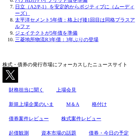
パナHDがハイブリッド債を準備
日立（A2/P-1）を安定的からポジティブに（ムーディ
ーズ）
太平洋セメント5年債：格上げ後1回目は同格プラスア
ルファ
ジェイテクトが5年債を準備
三菱地所物流R3年債：3年ぶりの登場
株式・債券の発行市場にフォーカスしたニュースサイト
財務担当に聞く
上場会見
新規上場企業のいま
M＆A
格付け
債券案件レビュー
株式案件レビュー
起債観測
資本市場の話題
債券・今日の予定