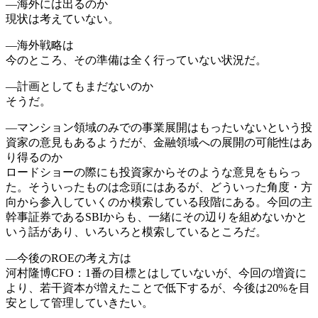
―海外には出るのか
現状は考えていない。
―海外戦略は
今のところ、その準備は全く行っていない状況だ。
―計画としてもまだないのか
そうだ。
―マンション領域のみでの事業展開はもったいないという投
資家の意見もあるようだが、金融領域への展開の可能性はあ
り得るのか
ロードショーの際にも投資家からそのような意見をもらっ
た。そういったものは念頭にはあるが、どういった角度・方
向から参入していくのか模索している段階にある。今回の主
幹事証券であるSBIからも、一緒にその辺りを組めないかと
いう話があり、いろいろと模索しているところだ。
―今後のROEの考え方は
河村隆博CFO：1番の目標とはしていないが、今回の増資に
より、若干資本が増えたことで低下するが、今後は20%を目
安として管理していきたい。