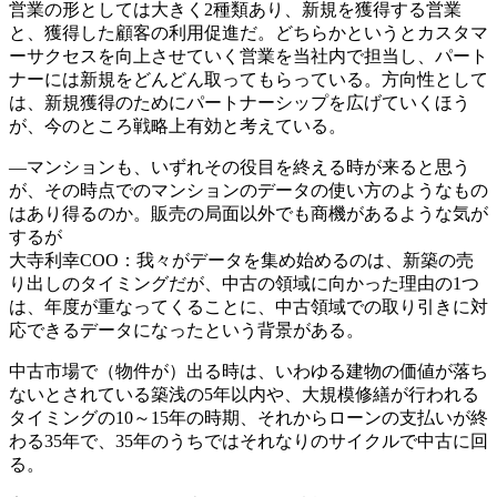
営業の形としては大きく2種類あり、新規を獲得する営業
と、獲得した顧客の利用促進だ。どちらかというとカスタマ
ーサクセスを向上させていく営業を当社内で担当し、パート
ナーには新規をどんどん取ってもらっている。方向性として
は、新規獲得のためにパートナーシップを広げていくほう
が、今のところ戦略上有効と考えている。
―マンションも、いずれその役目を終える時が来ると思う
が、その時点でのマンションのデータの使い方のようなもの
はあり得るのか。販売の局面以外でも商機があるような気が
するが
大寺利幸COO：我々がデータを集め始めるのは、新築の売
り出しのタイミングだが、中古の領域に向かった理由の1つ
は、年度が重なってくることに、中古領域での取り引きに対
応できるデータになったという背景がある。
中古市場で（物件が）出る時は、いわゆる建物の価値が落ち
ないとされている築浅の5年以内や、大規模修繕が行われる
タイミングの10～15年の時期、それからローンの支払いが終
わる35年で、35年のうちではそれなりのサイクルで中古に回
る。