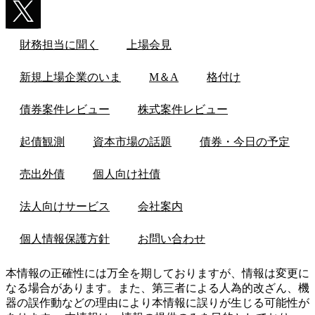
財務担当に聞く
上場会見
新規上場企業のいま
M＆A
格付け
債券案件レビュー
株式案件レビュー
起債観測
資本市場の話題
債券・今日の予定
売出外債
個人向け社債
法人向けサービス
会社案内
個人情報保護方針
お問い合わせ
本情報の正確性には万全を期しておりますが、情報は変更に
なる場合があります。また、第三者による人為的改ざん、機
器の誤作動などの理由により本情報に誤りが生じる可能性が