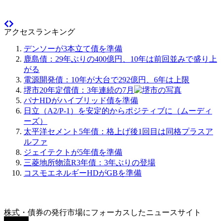
アクセスランキング
デンソーが3本立て債を準備
鹿島債：29年ぶりの400億円、10年は前回並みで盛り上
がる
電源開発債：10年が大台で292億円、6年は上限
堺市20年定償債：3年連続の7月
パナHDがハイブリッド債を準備
日立（A2/P-1）を安定的からポジティブに（ムーディ
ーズ）
太平洋セメント5年債：格上げ後1回目は同格プラスア
ルファ
ジェイテクトが5年債を準備
三菱地所物流R3年債：3年ぶりの登場
コスモエネルギーHDがGBを準備
株式・債券の発行市場にフォーカスしたニュースサイト