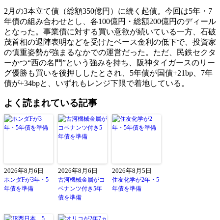
2月の3本立て債（総額350億円）に続く起債。今回は5年・7
年債の組み合わせとし、各100億円・総額200億円のディール
となった。事業債に対する買い意欲が続いている一方、石破
茂首相の退陣表明などを受けたベース金利の低下で、投資家
の慎重姿勢が強まるなかでの運営だった。ただ、民鉄セクタ
ーかつ“西の名門”という強みを持ち、阪神タイガースのリー
グ優勝も買いを後押ししたとされ、5年債が国債+21bp、7年
債が+34bpと、いずれもレンジ下限で着地している。
よく読まれている記事
2026年8月6日
2026年8月6日
2026年8月5日
ホンダFが3年・5
古河機械金属がコ
住友化学が2年・5
年債を準備
ベナンツ付き5年
年債を準備
債を準備