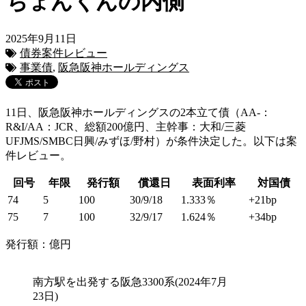
ちょんくんの内側
2025年9月11日
債券案件レビュー
事業債
,
阪急阪神ホールディングス
11日、阪急阪神ホールディングスの2本立て債（AA-：
R&I/AA：JCR、総額200億円、主幹事：大和/三菱
UFJMS/SMBC日興/みずほ/野村）が条件決定した。以下は案
件レビュー。
回号
年限
発行額
償還日
表面利率
対国債
74
5
100
30/9/18
1.333％
+21bp
75
7
100
32/9/17
1.624％
+34bp
発行額：億円
南方駅を出発する阪急3300系(2024年7月
23日)