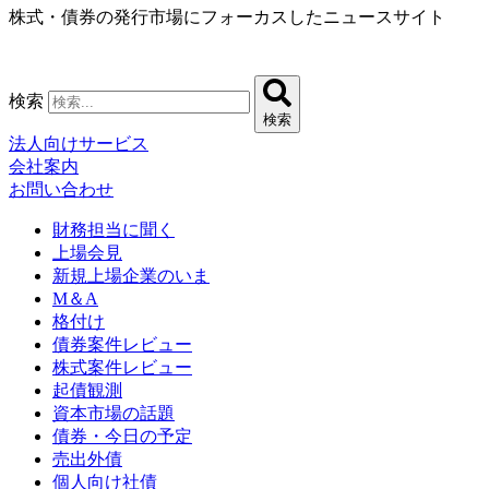
株式・債券の発行市場にフォーカスしたニュースサイト
コ
ン
テ
ン
検索
ツ
検索
に
法人向けサービス
ス
会社案内
キ
お問い合わせ
ッ
プ
財務担当に聞く
上場会見
新規上場企業のいま
M＆A
格付け
債券案件レビュー
株式案件レビュー
起債観測
資本市場の話題
債券・今日の予定
売出外債
個人向け社債