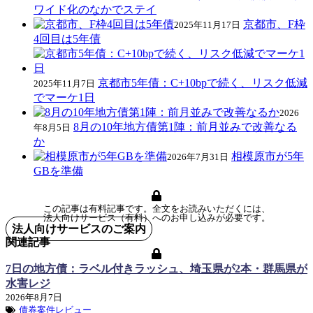
ワイド化のなかでステイ
京都市、F枠
2025年11月17日
4回目は5年債
京都市5年債：C+10bpで続く、リスク低減
2025年11月7日
でマーケ1日
2026
8月の10年地方債第1陣：前月並みで改善なる
年8月5日
か
相模原市が5年
2026年7月31日
GBを準備
この記事は有料記事です。全文をお読みいただくには、
法人向けサービス（有料）へのお申し込みが必要です。
法人向けサービスのご案内
関連記事
7日の地方債：ラベル付きラッシュ、埼玉県が2本・群馬県が
水害レジ
2026年8月7日
債券案件レビュー