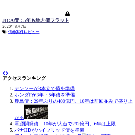
JICA債：5年も地方債フラット
2026年8月7日
債券案件レビュー
アクセスランキング
デンソーが3本立て債を準備
ホンダFが3年・5年債を準備
鹿島債：29年ぶりの400億円、10年は前回並みで盛り上
がる
電源開発債：10年が大台で292億円、6年は上限
パナHDがハイブリッド債を準備