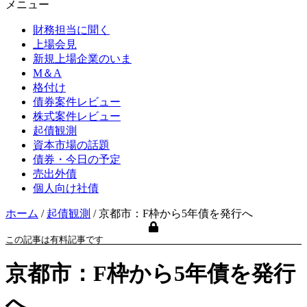
メニュー
財務担当に聞く
上場会見
新規上場企業のいま
M＆A
格付け
債券案件レビュー
株式案件レビュー
起債観測
資本市場の話題
債券・今日の予定
売出外債
個人向け社債
ホーム
/
起債観測
/
京都市：F枠から5年債を発行へ
この記事は有料記事です
京都市：F枠から5年債を発行
へ