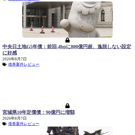
中央日土地G5年債：前回-4bpに800億円超、逸脱しない設定
に好感
2026年8月7日
債券案件レビュー
宮城県10年定償債：90億円に増額
2026年8月7日
債券案件レビュー