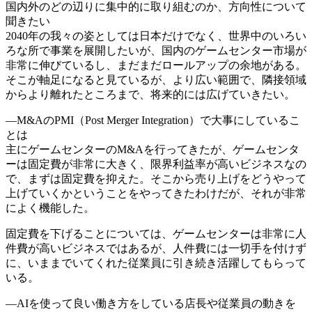
国内外のどの辺りに集中的に取り組むのか、方向性について
聞きたい
2040年の我々の姿としては日本だけでなく、世界中のいろい
ろな所で事業を展開したいが、国内のゲームセンター市場が
非常に伸びているし、まだまだロールアップの余地がある。
そこが軸足になると見ているが、より広い範囲で、隣接領域
からより離れたところまで、将来的には広げていきたい。
―M&AのPMI（Post Merger Integration）で大事にしているこ
とは
主にゲームセンターのM&Aを行ってきたが、ゲームセンタ
ーは固定費が非常に大きく、限界利益率が高いビジネスなの
で、まずは固定費を抑えた。そこから売り上げをどうやって
上げていくかということをやってきたわけだが、それが非常
によく機能した。
固定費を下げることについては、ゲームセンターは非常に人
件費が高いビジネスではあるが、人件費には一切手を付けず
に、いままでいてくれた従業員に引き続き活躍してもらって
いる。
―AIを使って良い働き方をしている店長や従業員の動きを