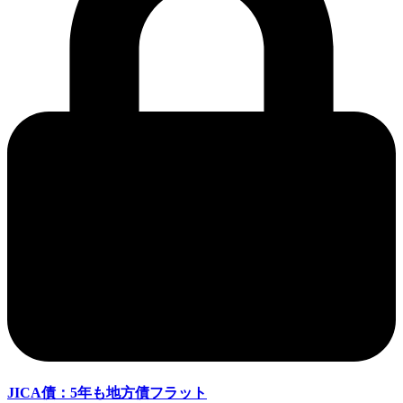
JICA債：5年も地方債フラット