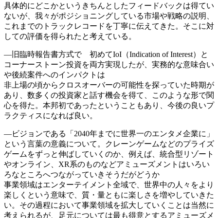
具体的にどこかというきちんとしたフィードバックは得てい
ないが、我々がポジショニングしている市場や戦略の説明、
これまでのトラックレコードを丁寧に伝えてきた。そこに対
しての評価を得られたと考えている。
―旧臨時報告書方式で 初めてIoI（Indication of Interest）と
コーナーストーン投資を両方実現したが、実務的な意味合い
や後続案件へのインパクトは
非上場の頃からクロスオーバーの可能性を探っていた時期が
あり、数多くの投資家と話す機会を得て、このような形で関
心を得た。本邦初であったということもあり、今後の良いプ
ラクティスになれば良い。
―ビジョンである「2040年までに世界一のエンタメ企業に」
という言葉の意義について。クレーンゲームなどのプライズ
ゲームをずっと伸ばしていくのか、例えば、統合型リゾート
やオンライン、XR系のものなどアミューズメントはいろい
ろなところへつながっていきそうだがどうか
事業領域はエンターテイメント全域で、世界中の人々をより
楽しくという意味で、質・量ともに楽しさを増やしていきた
い。その過程において事業領域を拡大していくことは当然に
考えられるが、足元については最も得意とするアミューズメ