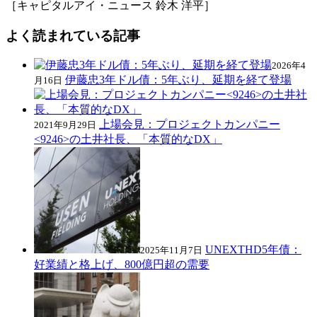
［キャピタルアイ・ニュース 鈴木 洋平］
よく読まれている記事
2026年4
伊藤忠3年ドル債：5年ぶり、延期を経て登場
月16日
上場会見：プロジェクトカンパニー
2021年9月29日
<9246>の土井社長、「本質的なDX」
UNEXTHD5年債：
2025年11月7日
好業績と格上げ、800億円超の需要