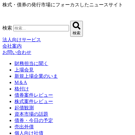
株式・債券の発行市場にフォーカスしたニュースサイト
コ
ン
テ
ン
検索
ツ
検索
に
法人向けサービス
ス
会社案内
キ
お問い合わせ
ッ
プ
財務担当に聞く
上場会見
新規上場企業のいま
M＆A
格付け
債券案件レビュー
株式案件レビュー
起債観測
資本市場の話題
債券・今日の予定
売出外債
個人向け社債