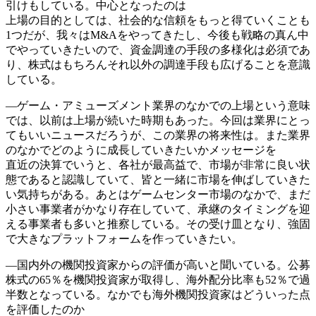
引けもしている。中心となったのは
上場の目的としては、社会的な信頼をもっと得ていくことも
1つだが、我々はM&Aをやってきたし、今後も戦略の真ん中
でやっていきたいので、資金調達の手段の多様化は必須であ
り、株式はもちろんそれ以外の調達手段も広げることを意識
している。
―ゲーム・アミューズメント業界のなかでの上場という意味
では、以前は上場が続いた時期もあった。今回は業界にとっ
てもいいニュースだろうが、この業界の将来性は。また業界
のなかでどのように成長していきたいかメッセージを
直近の決算でいうと、各社が最高益で、市場が非常に良い状
態であると認識していて、皆と一緒に市場を伸ばしていきた
い気持ちがある。あとはゲームセンター市場のなかで、まだ
小さい事業者がかなり存在していて、承継のタイミングを迎
える事業者も多いと推察している。その受け皿となり、強固
で大きなプラットフォームを作っていきたい。
―国内外の機関投資家からの評価が高いと聞いている。公募
株式の65％を機関投資家が取得し、海外配分比率も52％で過
半数となっている。なかでも海外機関投資家はどういった点
を評価したのか