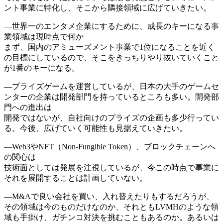
ント事業に特化し、そこから隣接領域に広げていきたい。
―世界一のエンタメ企業にするために、成長のキーになる事
業領域は現時点で何か
まず、国内のアミューズメント事業で1位になることを近く
の目標にしているので、そこをきっちりやり抜いていくこと
が1番のキーになる。
―プライズゲームを運営しているが、日本の大手のゲームセ
ンターの企業は開発部門を持っているところも多い。開発部
門への進出は
開発ではないが、自社向けのプライズの企画も多少行ってい
る。今後、広げていく可能性も見据えていきたい。
―Web3やNFT（Non-Fungible Token）、ブロックチェーンへ
の関心は
技術面としては発展を注視しているが、今この時点で事業に
それを展開することは計画していない。
―M&Aで良い会社を買い、入れ替えたりもするだろうが、
その領域は今のものだけなのか、それともLVMHのような領
域も手掛け、ガチンコ対決を挑むこともあるのか。あるいは