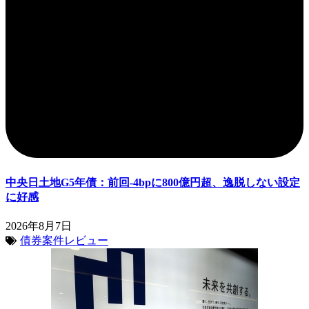
中央日土地G5年債：前回-4bpに800億円超、逸脱しない設定
に好感
2026年8月7日
債券案件レビュー