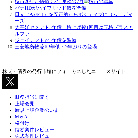
堺市20年定償債：3年連続の7月
パナHDがハイブリッド債を準備
日立（A2/P-1）を安定的からポジティブに（ムーディ
ーズ）
太平洋セメント5年債：格上げ後1回目は同格プラスア
ルファ
ジェイテクトが5年債を準備
三菱地所物流R3年債：3年ぶりの登場
株式・債券の発行市場にフォーカスしたニュースサイト
財務担当に聞く
上場会見
新規上場企業のいま
M＆A
格付け
債券案件レビュー
株式案件レビュー