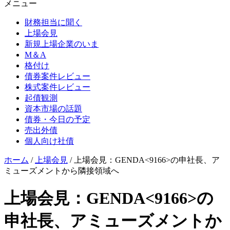
メニュー
財務担当に聞く
上場会見
新規上場企業のいま
M＆A
格付け
債券案件レビュー
株式案件レビュー
起債観測
資本市場の話題
債券・今日の予定
売出外債
個人向け社債
ホーム
/
上場会見
/
上場会見：GENDA<9166>の申社長、ア
ミューズメントから隣接領域へ
上場会見：GENDA<9166>の
申社長、アミューズメントか