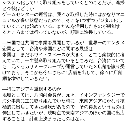
システム化していく取り組みをしていくとのことだが、進捗
と今後はどうか
ゲームセンターの運営は、我々が取得した時にはかなりマニ
ュアルが多い状態だったので、そこを1つずつデジタル化し
ていくことは始めている。まだAIを活用したものが機能す
るところまでは行っていないが、順調に進捗している。
―米国では共同で事業を展開しているが、世界一のエンタメ
企業として、台湾や米国などに関する展望は
米国は、まだホワイトスペースが大きく、とても楽観的に考
えていて、一生懸命取り組んでいるところだ。台湾について
も、元々セガサミーグループが運営していた３店舗を譲り受
けており、そこから今年さらに1店舗を出して、徐々に店舗
網を増やしていきたい。
―特にアジアを重視するのか
地域としては、片岡尚会長が、元々、イオンファンタジーで
海外事業に主に取り組んでいた時に、東南アジアにかなり積
極的に出店してきた経験があるので、その得意というものは
伸ばしていきたいが、現時点で東南アジアのほかの国に出店
することは、計画上決まったものはない。