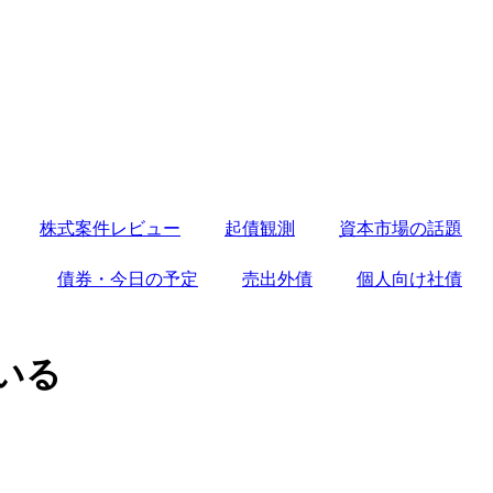
株式案件レビュー
起債観測
資本市場の話題
債券・今日の予定
売出外債
個人向け社債
いる