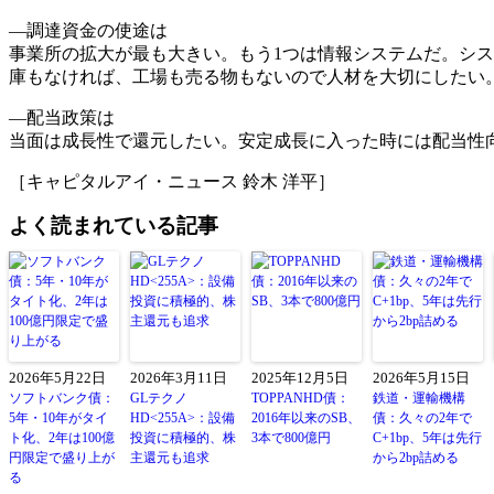
―調達資金の使途は
事業所の拡大が最も大きい。もう1つは情報システムだ。シ
庫もなければ、工場も売る物もないので人材を大切にしたい
―配当政策は
当面は成長性で還元したい。安定成長に入った時には配当性
［キャピタルアイ・ニュース 鈴木 洋平］
よく読まれている記事
2026年5月22日
2026年3月11日
2025年12月5日
2026年5月15日
ソフトバンク債：
GLテクノ
TOPPANHD債：
鉄道・運輸機構
5年・10年がタイ
HD<255A>：設備
2016年以来のSB、
債：久々の2年で
ト化、2年は100億
投資に積極的、株
3本で800億円
C+1bp、5年は先行
円限定で盛り上が
主還元も追求
から2bp詰める
る