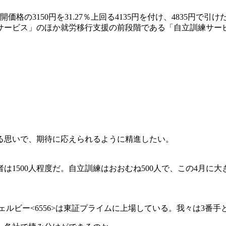
価格の3150円を31.27％上回る4135円を付け、4835円
サービス」のほか就労移行支援の前段階である「自立訓練サー
る思いで、期待に応えられるように精進したい。
1500人程度だ。自立訓練はおおむね500人で、この4月に大
>やウェルビー<6556>は東証プライムに上場している。我々は3番