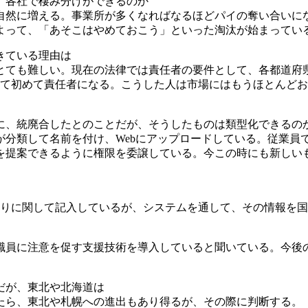
。各社で棲み分けができるのか
自然に増える。事業所が多くなればなるほどパイの奪い合いに
よって、「あそこはやめておこう」といった淘汰が始まってい
きている理由は
とても難しい。現在の法律では責任者の要件として、各都道府
けて初めて責任者になる。こうした人は市場にはもうほとんど
に、統廃合したとのことだが、そうしたものは類型化できるの
が分類して名前を付け、Webにアップロードしている。従業員
を提案できるように権限を委譲している。今この時にも新しい
とりに関して記入しているが、システムを通して、その情報を
職員に注意を促す支援技術を導入していると聞いている。今後
だが、東北や北海道は
たら、東北や札幌への進出もあり得るが、その際に判断する。