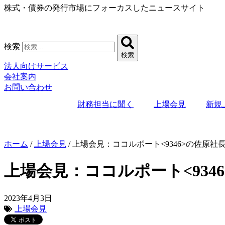
株式・債券の発行市場にフォーカスしたニュースサイト
コ
ン
テ
ン
検索
ツ
検索
に
法人向けサービス
ス
会社案内
キ
お問い合わせ
ッ
プ
財務担当に聞く
上場会見
新規
ホーム
/
上場会見
/
上場会見：ココルポート<9346>の佐原
上場会見：ココルポート<93
2023年4月3日
上場会見