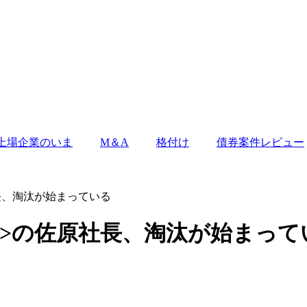
上場企業のいま
M＆A
格付け
債券案件レビュー
社長、淘汰が始まっている
46>の佐原社長、淘汰が始まって