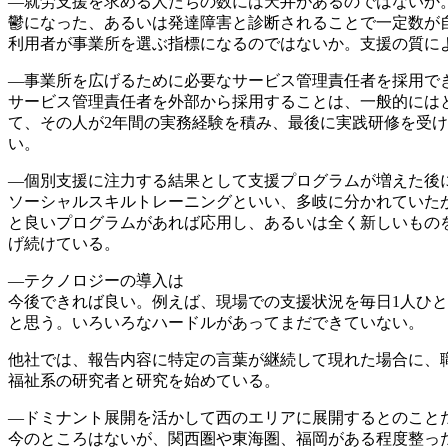
―就労支援を求める人たちの数には天井があるのではないか
鬱になった、あるいは発達障害と診断されることで一定数が
利用者が事業所を選ぶ指標になるのではないか。支援の質に
―事業所を広げるために必要なサービス管理責任者を採用で
サービス管理責任者を外部から採用することは、一般的には
て、その人が2年間の実務経験を積み、最後に実践研修を受
い。
―個別支援に注力する結果として支援プログラムが増えた後
ソーシャルスキルトレーニングといい、多岐に分かれていた
と良いプログラムがあれば応用し、あるいは全く新しいもの
げ続けている。
―テクノロジーの導入は
今後できれば良い。例えば、現場での支援状況を毎日1人ひ
と思う。いろいろなハードルがあってまだできていない。
他社では、報告内容に特定の言葉が継続して現れた場合に、
福祉系の研究者と研究を始めている。
―ドミナント展開を活かして西のエリアに展開するとのこと
今のところはないが、関西圏や東海圏、福岡がある程度整っ