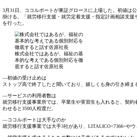
3月31日、ココルポートが東証グロースに上場した。初値は公開
掛ける。「就労移行支援・就労定着支援・指定計画相談支援
を行った。
株式会社ではあるが、福祉の基
本的な考えである個別対応を徹
底すると話す佐原社長
―初値の受け止めは
ストップ高で終了したと聞いており、嬉しくも身の引き締ま
―サービスの利用者数は
就労移行支援事業所では、卒業生や実習生も入れると、契約者は
わせると3500人程度だ。
―ココルポートは大手なのか
就労移行支援事業では大手3社があり、LITALICO<7366