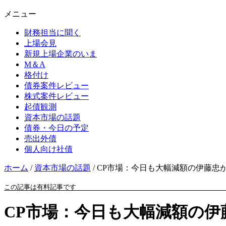
メニュー
財務担当に聞く
上場会見
新規上場企業のいま
M＆A
格付け
債券案件レビュー
株式案件レビュー
起債観測
資本市場の話題
債券・今日の予定
売出外債
個人向け社債
ホーム
/
資本市場の話題
/
CP市場：今日も大幅減額の伊藤忠が
この記事は有料記事です
CP市場：今日も大幅減額の伊藤