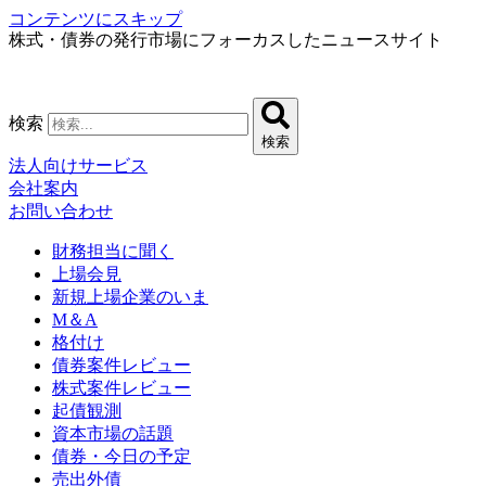
コンテンツにスキップ
株式・債券の発行市場にフォーカスしたニュースサイト
検索
検索
法人向けサービス
会社案内
お問い合わせ
財務担当に聞く
上場会見
新規上場企業のいま
M＆A
格付け
債券案件レビュー
株式案件レビュー
起債観測
資本市場の話題
債券・今日の予定
売出外債