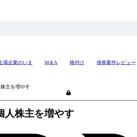
上場企業のいま
M＆A
格付け
債券案件レビュー
人株主を増やす
、個人株主を増やす