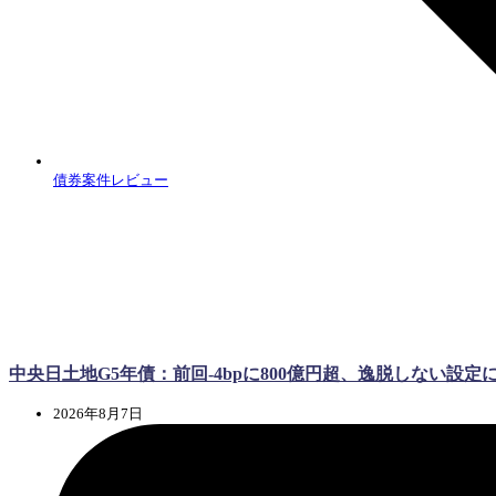
債券案件レビュー
中央日土地G5年債：前回-4bpに800億円超、逸脱しない設定
2026年8月7日