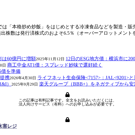
は「本格炒め炒飯」をはじめとする冷凍食品などを製造・販売
売出株数は発行済株式のおよそ6.5％（オーバーアロットメント
12日のESG地方債：横浜市に2
2025年11月12日
商工中金AT1債：スプレッド妙味で選好続く
20日
C5債を準備
ライフネット生命保険<7157>：JAL<9201
2026年4月30日
楽天グループ（BBB+）をネガティブから安
2025年9月29日
この記事は有料記事です。全文をお読みいただくには、
法人向けサービス（有料）へのお申し込みが必要です。
水害レジ