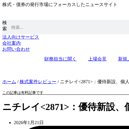
株式・債券の発行市場にフォーカスしたニュースサイト
コ
ン
テ
検
ン
索
ツ
に
法人向けサービス
ス
会社案内
キ
お問い合わせ
ッ
財務担当に聞く
上場会見
新規
プ
ホーム
/
株式案件レビュー
/
ニチレイ<2871>：優待新設、個
この記事は有料記事です
ニチレイ<2871>：優待新設
2026年1月21日