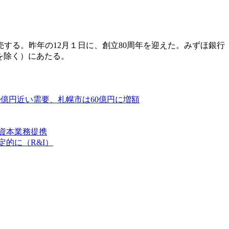
する。昨年の12月１日に、創立80周年を迎えた。みずほ銀行
を除く）にあたる。
00億円近い需要、札幌市は60億円に増額
>と資本業務提携
定的に（R&I）