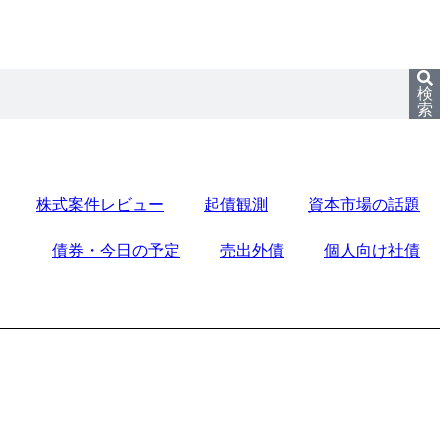
検
索
株式案件レビュー
起債観測
資本市場の話題
債券・今日の予定
売出外債
個人向け社債