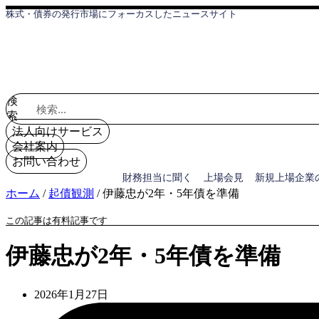
コ
株式・債券の発行市場にフォーカスしたニュースサイト
ン
テ
ン
ツ
に
検
ス
索
キ
ッ
法人向けサービス
プ
会社案内
お問い合わせ
財務担当に聞く
上場会見
新規上場企業
ホーム
/
起債観測
/
伊藤忠が2年・5年債を準備
この記事は有料記事です
伊藤忠が2年・5年債を準備
2026年1月27日