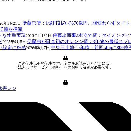
伊藤忠債：1億円刻みで676億円、相変わらずタイト
026年5月21日
て債を準備
伊藤忠商事2本立て債：タイミングと
2026年1月30日
伊藤忠が日本初のオレンジ債：3年物の最低スプ
2025年9月5日
中央日土地G5年債：前回-4bpに80
2026年8月7日
この記事は有料記事です。全文をお読みいただくには、
法人向けサービス（有料）へのお申し込みが必要です。
水害レジ