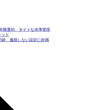
年限選択、タイトな水準実現
レッド
0億円超、逸脱しない設定に好感