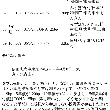
和/岡三/東海東京
みずほ/野村/日興/大
87
5
132
31/5/27
2.246％
+20bp
和/岡三/東海東京/し
んきん
みずほ/しんきん/野
5変
88
83
31/5/27
TONA+25bp
–
村/日興/大和/岡三/東
動
海東京
日興/みずほ/大和/野
3.067％
89
10
309
36/5/27
+32bp
村
発行額：億円
伊藤忠商事東京本社(2025年4月8日、東
京・北青山)
ダブルA格という高い格付けと、安定した業績を盾にギリギ
リと水準を詰めるやり方は相変わらずで、3年債が国債
+19bp、5年債が+20bp、10年債が+32bpに決まり、5年変動利
付債はTONA+25bpに落ち着いた。「どうせタイトな水準に
なる」と予想して最初から参加しない投資家が存在したとは
いえ、ボラティリティが高い環境でも10年債の309億円を軸