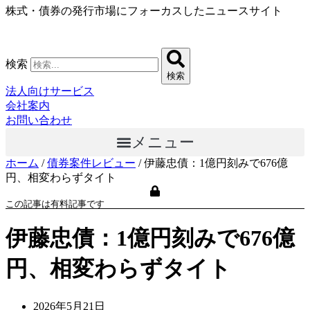
株式・債券の発行市場にフォーカスしたニュースサイト
コ
ン
テ
ン
検索
ツ
検索
に
法人向けサービス
ス
会社案内
キ
お問い合わせ
ッ
メニュー
プ
ホーム
/
債券案件レビュー
/
伊藤忠債：1億円刻みで676億
円、相変わらずタイト
この記事は有料記事です
伊藤忠債：1億円刻みで676億
円、相変わらずタイト
2026年5月21日