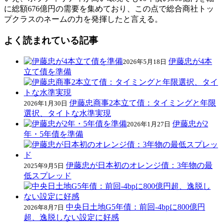
に総額676億円の需要を集めており、この点で総合商社トッ
プクラスのネームの力を発揮したと言える。
よく読まれている記事
伊藤忠が4本
2026年5月18日
立て債を準備
伊藤忠商事2本立て債：タイミングと年限
2026年1月30日
選択、タイトな水準実現
伊藤忠が2
2026年1月27日
年・5年債を準備
伊藤忠が日本初のオレンジ債：3年物の最
2025年9月5日
低スプレッド
中央日土地G5年債：前回-4bpに800億円
2026年8月7日
超、逸脱しない設定に好感