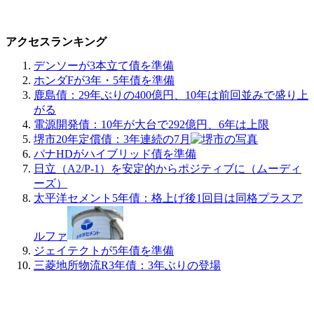
アクセスランキング
デンソーが3本立て債を準備
ホンダFが3年・5年債を準備
鹿島債：29年ぶりの400億円、10年は前回並みで盛り上
がる
電源開発債：10年が大台で292億円、6年は上限
堺市20年定償債：3年連続の7月
パナHDがハイブリッド債を準備
日立（A2/P-1）を安定的からポジティブに（ムーディ
ーズ）
太平洋セメント5年債：格上げ後1回目は同格プラスア
ルファ
ジェイテクトが5年債を準備
三菱地所物流R3年債：3年ぶりの登場