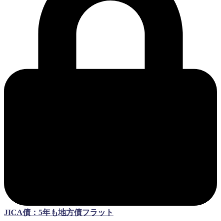
JICA債：5年も地方債フラット