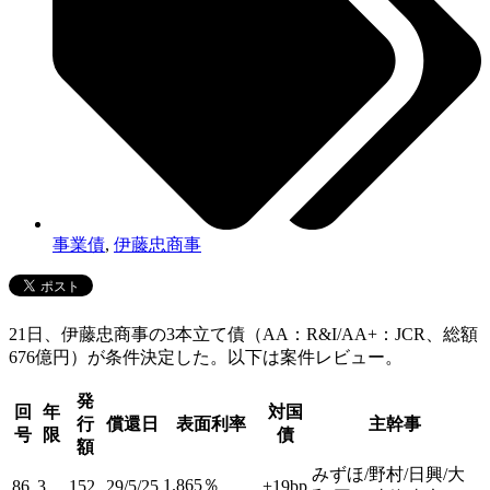
事業債
,
伊藤忠商事
21日、伊藤忠商事の3本立て債（AA：R&I/AA+：JCR、総額
676億円）が条件決定した。以下は案件レビュー。
発
回
年
対国
行
償還日
表面利率
主幹事
号
限
債
額
みずほ/野村/日興/大
1.865％
86
3
152
29/5/25
+19bp