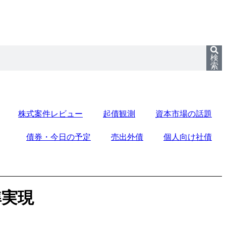
検
索
株式案件レビュー
起債観測
資本市場の話題
債券・今日の予定
売出外債
個人向け社債
準実現