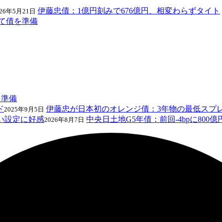
伊藤忠債：1億円刻みで676億円、相変わらずタイト
026年5月21日
て債を準備
を準備
伊藤忠が日本初のオレンジ債：3年物の最低スプ
2025年9月5日
中央日土地G5年債：前回-4bpに80
2026年8月7日