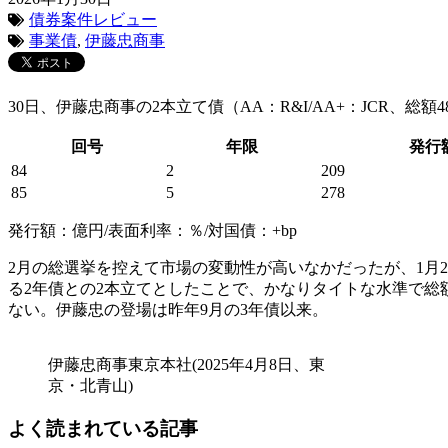
債券案件レビュー
事業債
,
伊藤忠商事
30日、伊藤忠商事の2本立て債（AA：R&I/AA+：JCR、
回号
年限
発行
84
2
209
85
5
278
発行額：億円/表面利率：％/対国債：+bp
2月の総選挙を控えて市場の変動性が高いなかだったが、1月
る2年債との2本立てとしたことで、かなりタイトな水準で総
ない。伊藤忠の登場は昨年9月の3年債以来。
伊藤忠商事東京本社(2025年4月8日、東
京・北青山)
よく読まれている記事