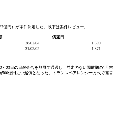
総額487億円）が条件決定した。以下は案件レビュー。
額
償還日
28/02/04
1.390
31/02/05
1.871
22～23日の日銀会合を無風で通過し、並走のない閑散期の1
額500億円近い起債となった。トランスペアレンシー方式で運