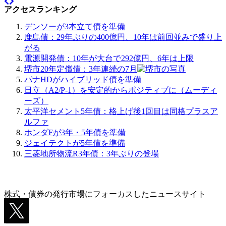
アクセスランキング
デンソーが3本立て債を準備
鹿島債：29年ぶりの400億円、10年は前回並みで盛り上
がる
電源開発債：10年が大台で292億円、6年は上限
堺市20年定償債：3年連続の7月
パナHDがハイブリッド債を準備
日立（A2/P-1）を安定的からポジティブに（ムーディ
ーズ）
太平洋セメント5年債：格上げ後1回目は同格プラスア
ルファ
ホンダFが3年・5年債を準備
ジェイテクトが5年債を準備
三菱地所物流R3年債：3年ぶりの登場
株式・債券の発行市場にフォーカスしたニュースサイト