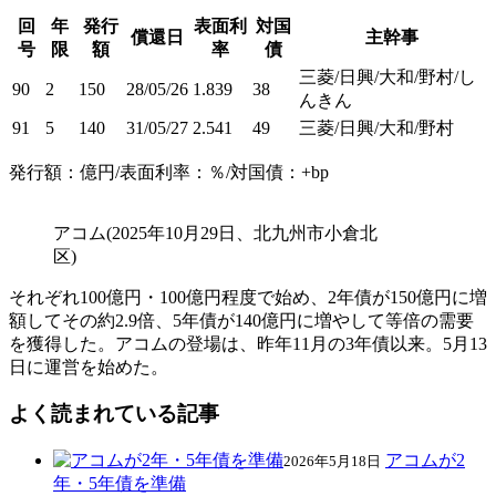
回
年
発行
表面利
対国
償還日
主幹事
号
限
額
率
債
三菱/日興/大和/野村/し
90
2
150
28/05/26
1.839
38
んきん
91
5
140
31/05/27
2.541
49
三菱/日興/大和/野村
発行額：億円/表面利率：％/対国債：+bp
アコム(2025年10月29日、北九州市小倉北
区)
それぞれ100億円・100億円程度で始め、2年債が150億円に増
額してその約2.9倍、5年債が140億円に増やして等倍の需要
を獲得した。アコムの登場は、昨年11月の3年債以来。5月13
日に運営を始めた。
よく読まれている記事
アコムが2
2026年5月18日
年・5年債を準備