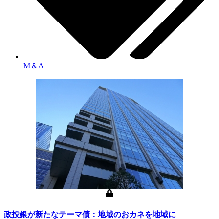
M＆A
政投銀が新たなテーマ債：地域のおカネを地域に