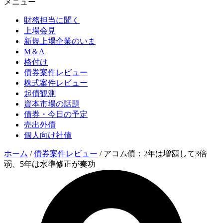
メニュー
財務担当に聞く
上場会見
新規上場企業のいま
M＆A
格付け
債券案件レビュー
株式案件レビュー
起債観測
資本市場の話題
債券・今日の予定
売出外債
個人向け社債
ホーム
/
債券案件レビュー
/
アコム債：2年は増額して3倍
弱、5年は水準修正が奏功