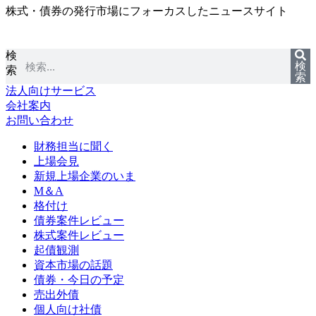
株式・債券の発行市場にフォーカスしたニュースサイト
コ
ン
テ
検
ン
検
索
ツ
索
に
法人向けサービス
ス
会社案内
キ
お問い合わせ
ッ
プ
財務担当に聞く
上場会見
新規上場企業のいま
M＆A
格付け
債券案件レビュー
株式案件レビュー
起債観測
資本市場の話題
債券・今日の予定
売出外債
個人向け社債