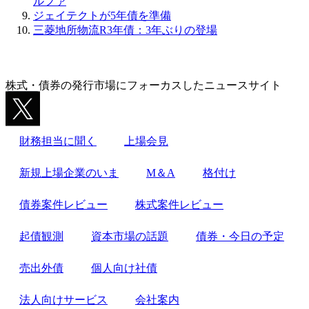
ルファ
ジェイテクトが5年債を準備
三菱地所物流R3年債：3年ぶりの登場
株式・債券の発行市場にフォーカスしたニュースサイト
財務担当に聞く
上場会見
新規上場企業のいま
M＆A
格付け
債券案件レビュー
株式案件レビュー
起債観測
資本市場の話題
債券・今日の予定
売出外債
個人向け社債
法人向けサービス
会社案内