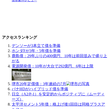
債券案件レビュー
アクセスランキング
デンソーが3本立て債を準備
ホンダFが3年・5年債を準備
鹿島債：29年ぶりの400億円、10年は前回並みで盛り上
がる
電源開発債：10年が大台で292億円、6年は上限
堺市20年定償債：3年連続の7月
パナHDがハイブリッド債を準備
日立（A2/P-1）を安定的からポジティブに（ムーディ
ーズ）
太平洋セメント5年債：格上げ後1回目は同格プラスア