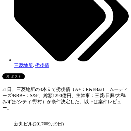
三菱地所
,
劣後債
21日、三菱地所の3本立て劣後債（A+：R&I/Baa1：ムーディ
ーズ/BBB+：S&P、総額1290億円、主幹事：三菱/日興/大和/
みずほ/シティ/野村）が条件決定した。以下は案件レビュ
ー。
新丸ビル(2017年9月9日)