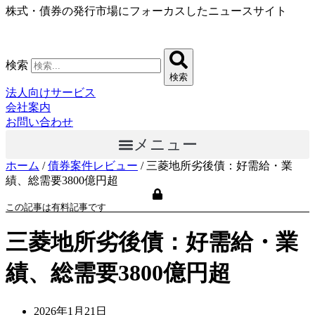
株式・債券の発行市場にフォーカスしたニュースサイト
コ
ン
テ
ン
検索
ツ
検索
に
法人向けサービス
ス
会社案内
キ
お問い合わせ
ッ
メニュー
プ
ホーム
/
債券案件レビュー
/
三菱地所劣後債：好需給・業
績、総需要3800億円超
この記事は有料記事です
三菱地所劣後債：好需給・業
績、総需要3800億円超
2026年1月21日