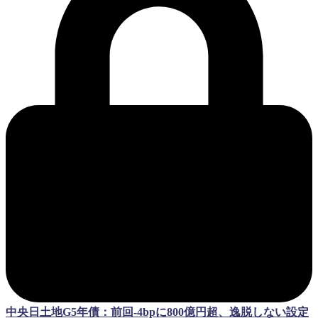
中央日土地G5年債：前回-4bpに800億円超、逸脱しない設定