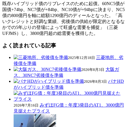
既存ハイブリッド債のリプレイスのために起債。60NC5債が
国債+74bp、NC7債が+84bp、NC10債が+94bpに決まり、NC5
債の800億円を軸に総額1290億円のディールとなった。「高
いクレジットと好調な業績、劣後債の供給が限定的となるな
かでの5年ぶりの登場によって旺盛な需要を捕捉」（三菱
UFJMS）し、3800億円超の総需要を獲得した。
よく読まれている記事
三菱地所、劣
2025年12月18日
後債を準備
大阪ガ
2026年8月3日
ス、30NC7劣後債を準備
パナHD
2026年8月3日
がハイブリッド債を準備
みずほFG債：年度3発目のAT1、3000億円
2026年7月16日
見据えたプライス