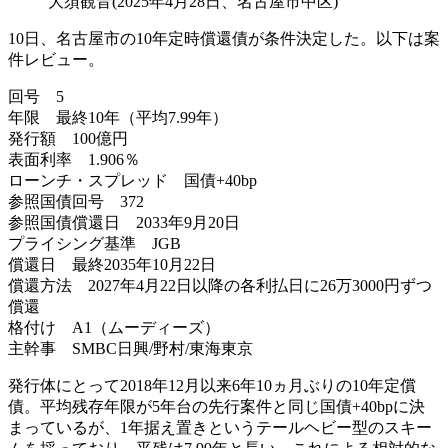
大須観音(2025年4月28日、名古屋市中区)
10日、名古屋市の10年定時償還債が条件決定した。以下は案
件レビュー。
回号 5
年限 最終10年（平均7.99年）
発行額 100億円
表面利率 1.906％
ローンチ・スプレッド 国債+40bp
参照国債回号 372
参照国債償還日 2033年9月20日
プライシング基準 JGB
償還日 最終2035年10月22日
償還方法 2027年4月22日以降の各利払日に26万3000円ずつ
償還
格付け A1（ムーディーズ）
主幹事 SMBC日興/野村/東海東京
発行体にとって2018年12月以来6年10ヵ月ぶりの10年定償
債。平均残存年限が5年台の先行案件と同じ国債+40bpに決
まっているが、1年据え置きというテールヘビー型のスキー