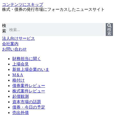
コンテンツにスキップ
株式・債券の発行市場にフォーカスしたニュースサイト
検
検
索
索
法人向けサービス
会社案内
お問い合わせ
財務担当に聞く
上場会見
新規上場企業のいま
M＆A
格付け
債券案件レビュー
株式案件レビュー
起債観測
資本市場の話題
債券・今日の予定
売出外債