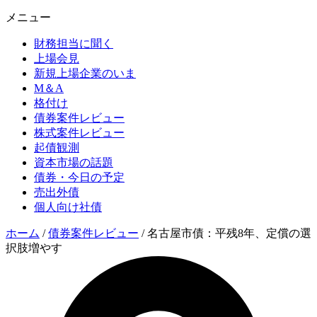
メニュー
財務担当に聞く
上場会見
新規上場企業のいま
M＆A
格付け
債券案件レビュー
株式案件レビュー
起債観測
資本市場の話題
債券・今日の予定
売出外債
個人向け社債
ホーム
/
債券案件レビュー
/
名古屋市債：平残8年、定償の選
択肢増やす