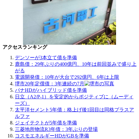
アクセスランキング
デンソーが3本立て債を準備
鹿島債：29年ぶりの400億円、10年は前回並みで盛り上
がる
電源開発債：10年が大台で292億円、6年は上限
堺市20年定償債：3年連続の7月
パナHDがハイブリッド債を準備
日立（A2/P-1）を安定的からポジティブに（ムーディ
ーズ）
太平洋セメント5年債：格上げ後1回目は同格プラスア
ルファ
ジェイテクトが5年債を準備
三菱地所物流R3年債：3年ぶりの登場
コスモエネルギーHDがGBを準備