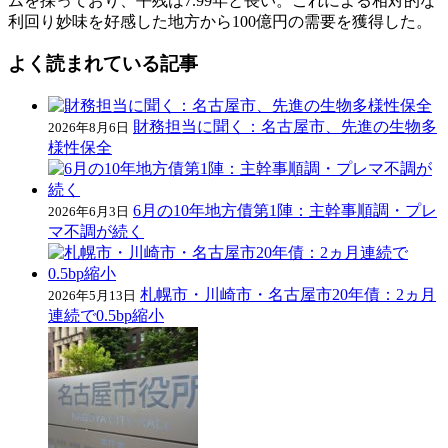
ムを採っており、平残は7.99年と長い。これによる相対的な
利回り妙味を好感した地方から100億円の需要を獲得した。
よく読まれている記事
財務担当に聞く：名古屋市、先進の生物多
2026年8月6日
様性保全
6月の10年地方債第1陣：主幹事順調・プレ
2026年6月3日
マ不調が続く
札幌市・川崎市・名古屋市20年債：2ヵ月
2026年5月13日
連続で0.5bp縮小